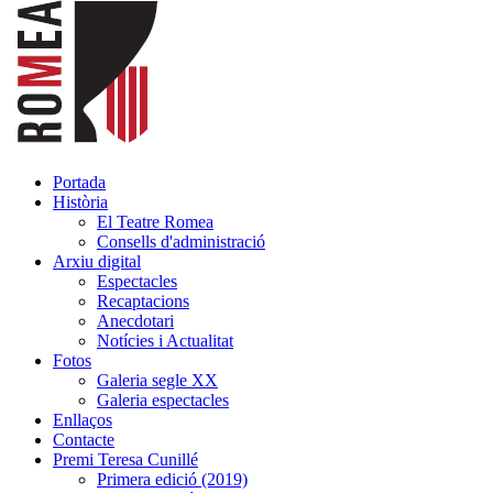
Portada
Història
El Teatre Romea
Consells d'administració
Arxiu digital
Espectacles
Recaptacions
Anecdotari
Notícies i Actualitat
Fotos
Galeria segle XX
Galeria espectacles
Enllaços
Contacte
Premi Teresa Cunillé
Primera edició (2019)