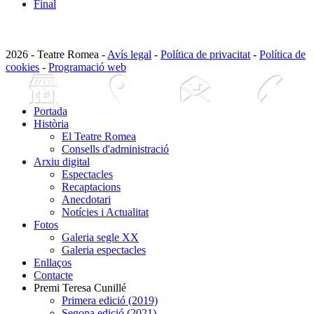
Final
2026 - Teatre Romea -
Avís legal
-
Política de privacitat
-
Política de
cookies
-
Programació web
Portada
Història
El Teatre Romea
Consells d'administració
Arxiu digital
Espectacles
Recaptacions
Anecdotari
Notícies i Actualitat
Fotos
Galeria segle XX
Galeria espectacles
Enllaços
Contacte
Premi Teresa Cunillé
Primera edició (2019)
Segona edició (2021)