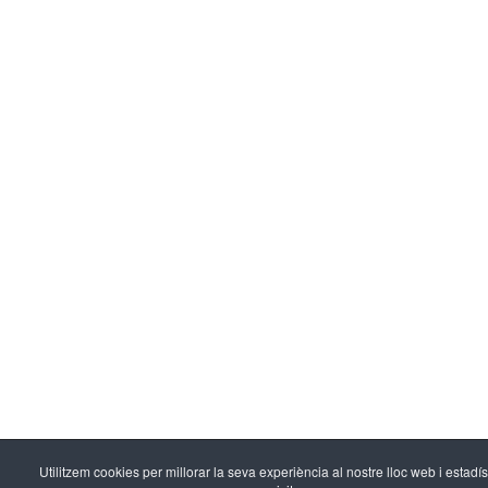
Utilitzem cookies per millorar la seva experiència al nostre lloc web i estadí