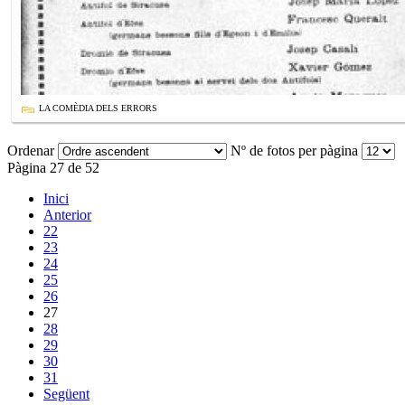
LA COMÈDIA DELS ERRORS
Ordenar
Nº de fotos per pàgina
Pàgina 27 de 52
Inici
Anterior
22
23
24
25
26
27
28
29
30
31
Següent