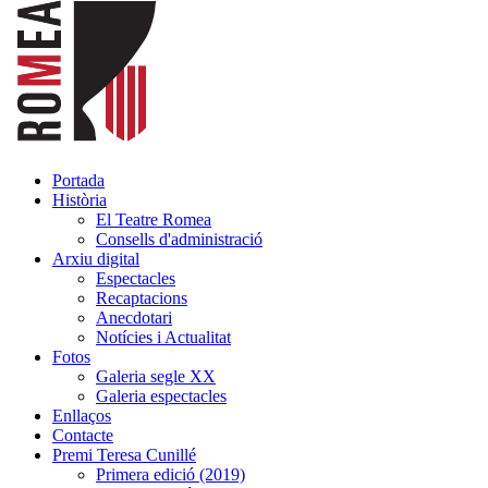
Portada
Història
El Teatre Romea
Consells d'administració
Arxiu digital
Espectacles
Recaptacions
Anecdotari
Notícies i Actualitat
Fotos
Galeria segle XX
Galeria espectacles
Enllaços
Contacte
Premi Teresa Cunillé
Primera edició (2019)