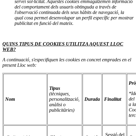
servei sol·licitat. Aquestes cookies emmagatzemen informació
del comportament dels usuaris obtinguda a través de
l'observació continuada dels seus hàbits de navegació, la
qual cosa permet desenvolupar un perfil específic per mostrar
publicitat en funció del mateix.
QUINS TIPUS DE COOKIES UTILITZA AQUEST LLOC
WEB?
A continuació, s'especifiquen les cookies en concret emprades en el
present Lloc web:
Prò
Tipus
*Id
(tècniques,
del 
Nom
personalització,
Durada
Finalitat
a la
anàlisi o
Coo
publicitàries)
terc
Sessió del