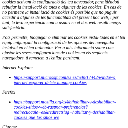
cookies activant la configuració del teu navegador, permitiéndoti
rebutjar la instal·lació de totes o algunes de les cookies. En cas de
no permetre la instal·lació de cookies és possible que no puguis
accedir a algunes de les funcionalitats del present lloc web, i per
tant, la teva experiència com a usuari en el lloc web resulti menys
satisfactòria.
Pots permetre, bloquejar o eliminar les cookies instal·lades en el teu
equip mitjançant la configuració de les opcions del navegador
instal·lat en el teu ordinador. Per a més informació sobre com
ajustar les seves configuracions de cookies en els següents
navegadors, ti remetem a l'enllaç pertinent:
Internet Explorer
https://support.microsoft.com/es-es/help/17442/windows-
internet-explorer-delete-manage-cookies
Firefox
https://support.mozilla.org/es/kb/habilitar-y-deshabilitar-
cookies-sitios-web-rastrear-preferencias?
redirectlocale=es&redirectslug=habilitar-y-deshabilitar-
cookies-que-los-sitios-we
Chrome