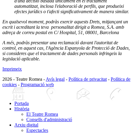
d'una decisió basada únicament en el tractament
automatitzat, inclosa l'elaboració de perfils, que produeixi
efectes jurídics o t'afecti significativament de manera similar.
En qualsevol moment, podràs exercir aquests Drets, mitjançant un
escrit i acreditant la teva personalitat dirigit a Romea, S.A. amb
adreça de correu postal en C/ Hospital, 51, 08001, Barcelona
A més, podràs presentar una reclamació davant l'autoritat de
control, en aquest cas, l'Agència Espanyola de Protecció de Dades,
si consideres que el tractament de dades personals infringeix la
legislació aplicable.
Imprimeix
2026 - Teatre Romea -
Avís legal
-
Política de privacitat
-
Política de
cookies
-
Programació web
Portada
Història
El Teatre Romea
Consells d'administració
Arxiu digital
Espectacles