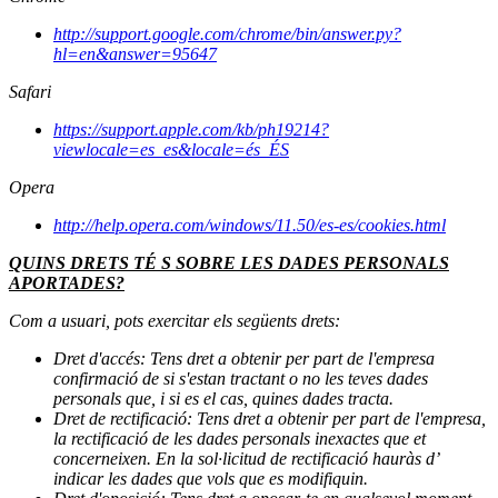
http://support.google.com/chrome/bin/answer.py?
hl=en&answer=95647
Safari
https://support.apple.com/kb/ph19214?
viewlocale=es_es&locale=és_ÉS
Opera
http://help.opera.com/windows/11.50/es-es/cookies.html
QUINS DRETS TÉ S SOBRE LES DADES PERSONALS
APORTADES?
Com a usuari, pots exercitar els següents drets:
Dret d'accés: Tens dret a obtenir per part de l'empresa
confirmació de si s'estan tractant o no les teves dades
personals que, i si es el cas, quines dades tracta.
Dret de rectificació: Tens dret a obtenir per part de l'empresa,
la rectificació de les dades personals inexactes que et
concerneixen. En la sol·licitud de rectificació hauràs d’
indicar les dades que vols que es modifiquin.