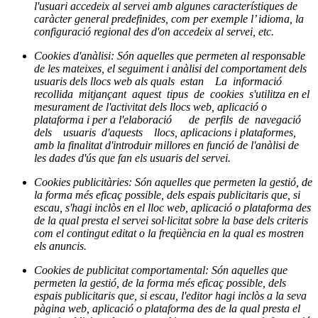
l'usuari accedeix al servei amb algunes característiques de
caràcter general predefinides, com per exemple l’ idioma, la
configuració regional des d'on accedeix al servei, etc.
Cookies d'anàlisi: Són aquelles que permeten al responsable
de les mateixes, el seguiment i anàlisi del comportament dels
usuaris dels llocs web als quals estan La informació
recollida mitjançant aquest tipus de cookies s'utilitza en el
mesurament de l'activitat dels llocs web, aplicació o
plataforma i per a l'elaboració de perfils de navegació
dels usuaris d'aquests llocs, aplicacions i plataformes,
amb la finalitat d'introduir millores en funció de l'anàlisi de
les dades d'ús que fan els usuaris del servei.
Cookies publicitàries: Són aquelles que permeten la gestió, de
la forma més eficaç possible, dels espais publicitaris que, si
escau, s'hagi inclòs en el lloc web, aplicació o plataforma des
de la qual presta el servei sol·licitat sobre la base dels criteris
com el contingut editat o la freqüència en la qual es mostren
els anuncis.
Cookies de publicitat comportamental: Són aquelles que
permeten la gestió, de la forma més eficaç possible, dels
espais publicitaris que, si escau, l'editor hagi inclòs a la seva
pàgina web, aplicació o plataforma des de la qual presta el