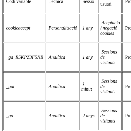
Codi variable
Tècnica
Sessió
Pr
usuari
Aceptació
cookieaccept
Personalització
1 any
/ negació
Pr
cookies
Sessions
_ga_R5KPZ3F5NB
Analítica
1 any
de
Pr
visitants
Sessions
1
_gat
Analítica
de
Pr
minut
visitants
Sessions
_ga
Analítica
2 anys
de
Pr
visitants