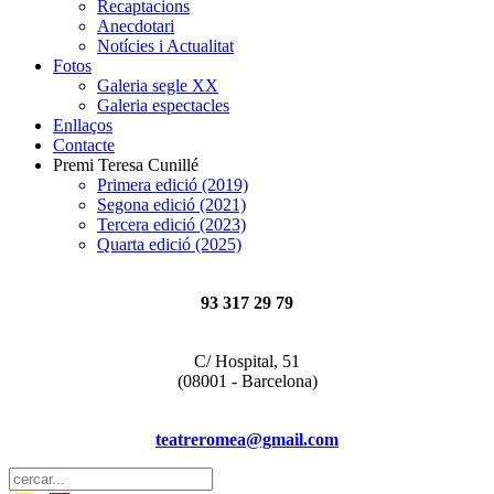
Recaptacions
Anecdotari
Notícies i Actualitat
Fotos
Galeria segle XX
Galeria espectacles
Enllaços
Contacte
Premi Teresa Cunillé
Primera edició (2019)
Segona edició (2021)
Tercera edició (2023)
Quarta edició (2025)
93 317 29 79
C/ Hospital, 51
(08001 - Barcelona)
teatreromea@gmail.com