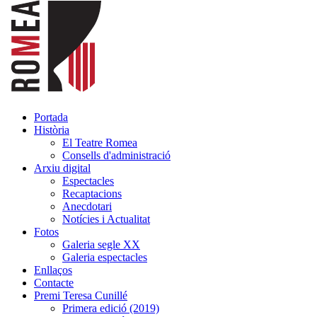
Portada
Història
El Teatre Romea
Consells d'administració
Arxiu digital
Espectacles
Recaptacions
Anecdotari
Notícies i Actualitat
Fotos
Galeria segle XX
Galeria espectacles
Enllaços
Contacte
Premi Teresa Cunillé
Primera edició (2019)