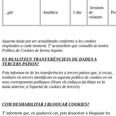
Sessions
_gid
Analítica
1 dia
de
Pr
visitants
Aquesta taula pot ser actualitzada conforme a les cookies
empleades a cada moment. T’ aconsellem que consultis la nostra
Política de Cookies de forma regular.
ES REALITZEN TRANFERÈNCIESS DE DADES A
TERCERS PAÏSOS?
Pots informar-te de les transferències a tercers països que, si escau,
realitzen els tercers identificats en aquesta política de cookies en els
seus corresponents polítiques (Veure els enllaços facilitats en la
taula anterior, a l'apartat de cookies de tercers).
COM DESHABILITAR I BLOQUAR COOKIES?
T' informem que, en qualsevol cas, pots desactivar o bloquejar les