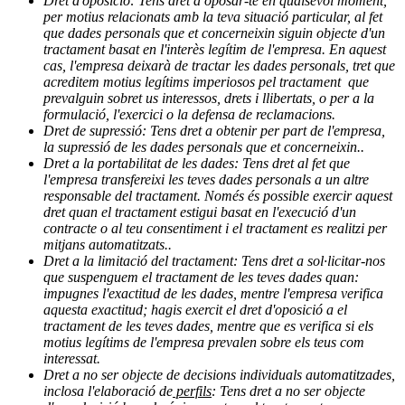
Dret d'oposició: Tens dret a oposar-te en qualsevol moment,
per motius relacionats amb la teva situació particular, al fet
que dades personals que et concerneixin siguin objecte d'un
tractament basat en l'interès legítim de l'empresa. En aquest
cas, l'empresa deixarà de tractar les dades personals, tret que
acreditem motius legítims imperiosos pel tractament que
prevalguin sobret us interessos, drets i llibertats, o per a la
formulació, l'exercici o la defensa de reclamacions.
Dret de supressió: Tens dret a obtenir per part de l'empresa,
la supressió de les dades personals que et concerneixin..
Dret a la portabilitat de les dades: Tens dret al fet que
l'empresa transfereixi les teves dades personals a un altre
responsable del tractament. Només és possible exercir aquest
dret quan el tractament estigui basat en l'execució d'un
contracte o al teu consentiment i el tractament es realitzi per
mitjans automatitzats..
Dret a la limitació del tractament: Tens dret a sol·licitar-nos
que suspenguem el tractament de les teves dades quan:
impugnes l'exactitud de les dades, mentre l'empresa verifica
aquesta exactitud; hagis exercit el dret d'oposició a el
tractament de les teves dades, mentre que es verifica si els
motius legítims de l'empresa prevalen sobre els teus com
interessat.
Dret a no ser objecte de decisions individuals automatitzades,
inclosa l'elaboració de
perfils
: Tens dret a no ser objecte