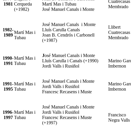
Cuatrecasas
1981
Cerqueda
Martí Mas i Tubau
Membrado
(+1982)
José Manuel Canals i Monte
José Manuel Canals i Monte
Llibert
1982-
Lluís Carulla Canals
Martí Mas i
Cuatrecasas
1989
Joan B. Cendrós i Carbonell
Tubau
Membrado
(+1987)
J
osé Manuel Canals i Monte
1990-
Martí Mas i
Lluís Carulla i Canals (+1990)
Marino Garc
1991
Tubau
Jordi Valls i Rusiñol
Imbernon
José Manuel Canals i Monte
1991-
Martí Mas i
Marino Garc
Jordi Valls i Rusiñol
1995
Tubau
Imbernon
Francesc Recasens i Muste
José Manuel Canals i Monte
1996-
Martí Mas i
Jordi Valls i Rusiñol
Francisco
1997
Tubau
Francesc Recasens i Muste
Negra Valls
(+1997)