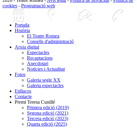
2026 - Teatre Romea -
Avís legal
-
Política de privacitat
-
Política de
cookies
-
Programació web
Portada
Història
El Teatre Romea
Consells d'administració
Arxiu digital
Espectacles
Recaptacions
Anecdotari
Notícies i Actualitat
Fotos
Galeria segle XX
Galeria espectacles
Enllaços
Contacte
Premi Teresa Cunillé
Primera edició (2019)
Segona edició (2021)
Tercera edició (2023)
Quarta edició (2025)