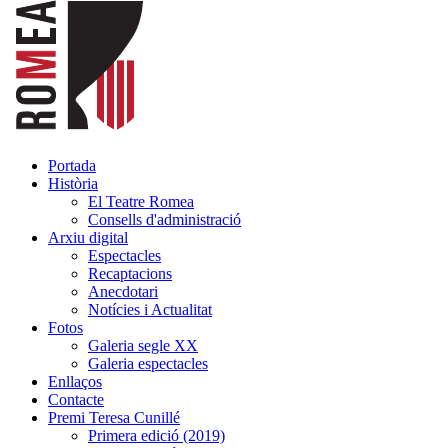
Portada
Història
El Teatre Romea
Consells d'administració
Arxiu digital
Espectacles
Recaptacions
Anecdotari
Notícies i Actualitat
Fotos
Galeria segle XX
Galeria espectacles
Enllaços
Contacte
Premi Teresa Cunillé
Primera edició (2019)