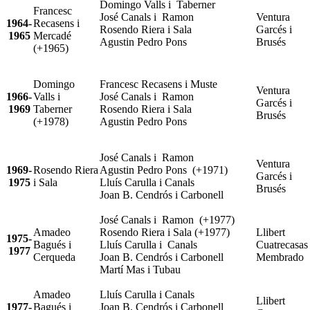
Domingo Valls i Taberner
Francesc
José Canals i Ramon
Ventura
1964-
Recasens i
Rosendo Riera i Sala
Garcés i
1965
Mercadé
Agustin Pedro Pons
Brusés
(+1965)
Domingo
Francesc Recasens i Muste
Ventura
1966-
Valls i
José Canals i Ramon
Garcés i
1969
Taberner
Rosendo Riera i Sala
Brusés
(+1978)
Agustin Pedro Pons
José Canals i Ramon
Ventura
1969-
Rosendo Riera
Agustin Pedro Pons (+1971)
Garcés i
1975
i Sala
Lluís Carulla i Canals
Brusés
Joan B. Cendrós i Carbonell
José Canals i Ramon (+1977)
Amadeo
Rosendo Riera i Sala (+1977)
Llibert
1975-
Bagués i
Lluís Carulla i Canals
Cuatrecasas
1977
Cerqueda
Joan B. Cendrós i Carbonell
Membrado
Martí Mas i Tubau
Amadeo
Lluís Carulla i Canals
Llibert
1977-
Bagués i
Joan B. Cendrós i Carbonell