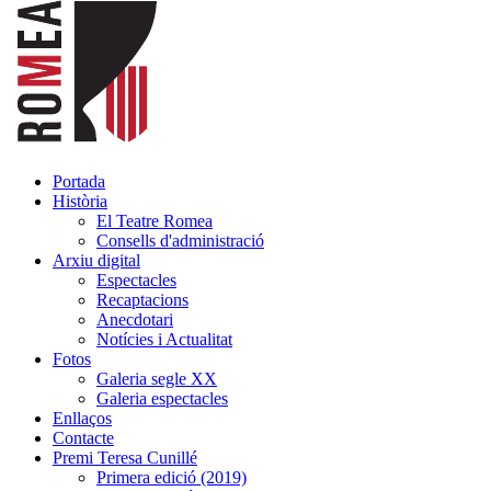
Portada
Història
El Teatre Romea
Consells d'administració
Arxiu digital
Espectacles
Recaptacions
Anecdotari
Notícies i Actualitat
Fotos
Galeria segle XX
Galeria espectacles
Enllaços
Contacte
Premi Teresa Cunillé
Primera edició (2019)