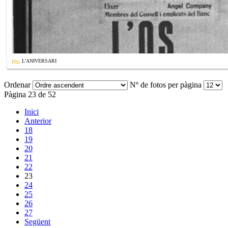
L'ANIVERSARI
Ordenar
Nº de fotos per pàgina
Pàgina 23 de 52
Inici
Anterior
18
19
20
21
22
23
24
25
26
27
Següent