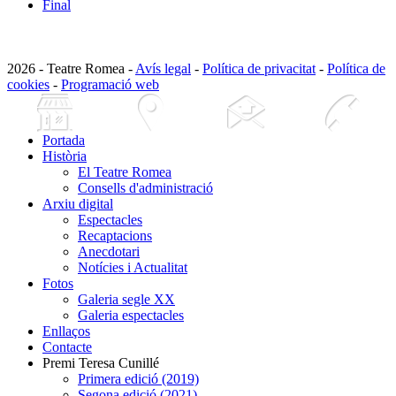
Final
2026 - Teatre Romea -
Avís legal
-
Política de privacitat
-
Política de
cookies
-
Programació web
Portada
Història
El Teatre Romea
Consells d'administració
Arxiu digital
Espectacles
Recaptacions
Anecdotari
Notícies i Actualitat
Fotos
Galeria segle XX
Galeria espectacles
Enllaços
Contacte
Premi Teresa Cunillé
Primera edició (2019)
Segona edició (2021)