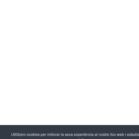
Utilitzem cookies per millorar la seva experiència al nostre lloc web i estadí