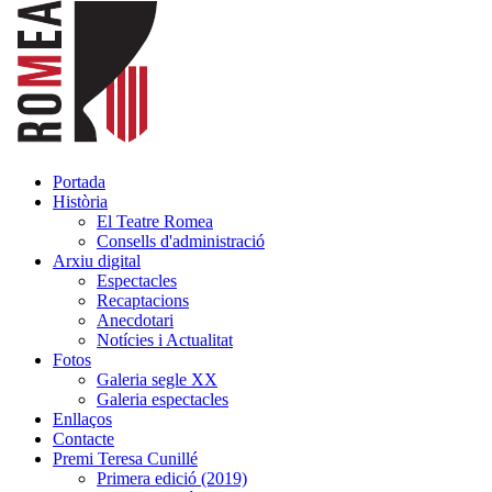
Portada
Història
El Teatre Romea
Consells d'administració
Arxiu digital
Espectacles
Recaptacions
Anecdotari
Notícies i Actualitat
Fotos
Galeria segle XX
Galeria espectacles
Enllaços
Contacte
Premi Teresa Cunillé
Primera edició (2019)