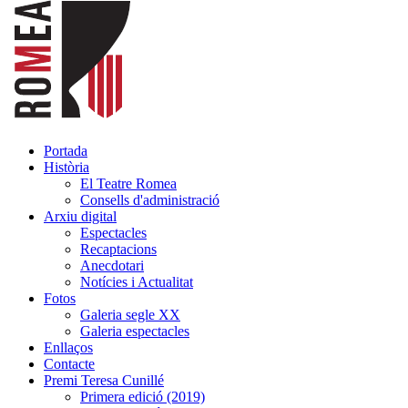
Portada
Història
El Teatre Romea
Consells d'administració
Arxiu digital
Espectacles
Recaptacions
Anecdotari
Notícies i Actualitat
Fotos
Galeria segle XX
Galeria espectacles
Enllaços
Contacte
Premi Teresa Cunillé
Primera edició (2019)