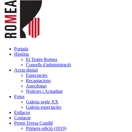
Portada
Història
El Teatre Romea
Consells d'administració
Arxiu digital
Espectacles
Recaptacions
Anecdotari
Notícies i Actualitat
Fotos
Galeria segle XX
Galeria espectacles
Enllaços
Contacte
Premi Teresa Cunillé
Primera edició (2019)