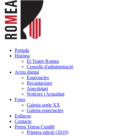
Portada
Història
El Teatre Romea
Consells d'administració
Arxiu digital
Espectacles
Recaptacions
Anecdotari
Notícies i Actualitat
Fotos
Galeria segle XX
Galeria espectacles
Enllaços
Contacte
Premi Teresa Cunillé
Primera edició (2019)