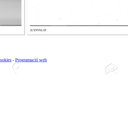
2L'ENVELAT
cookies
-
Programació web