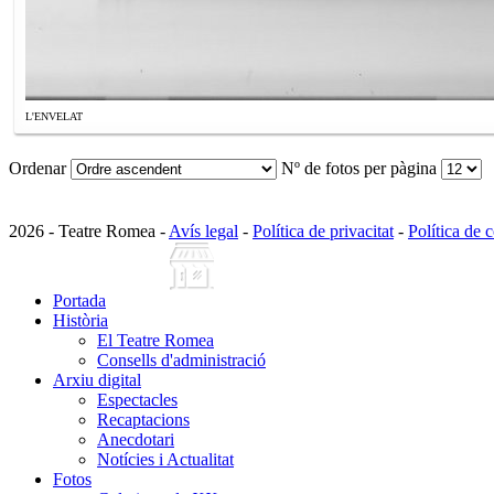
L'ENVELAT
Ordenar
Nº de fotos per pàgina
2026 - Teatre Romea -
Avís legal
-
Política de privacitat
-
Política de 
Portada
Història
El Teatre Romea
Consells d'administració
Arxiu digital
Espectacles
Recaptacions
Anecdotari
Notícies i Actualitat
Fotos