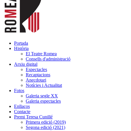
Portada
Història
El Teatre Romea
Consells d'administració
Arxiu digital
Espectacles
Recaptacions
Anecdotari
Notícies i Actualitat
Fotos
Galeria segle XX
Galeria espectacles
Enllaços
Contacte
Premi Teresa Cunillé
Primera edició (2019)
Segona edició (2021)