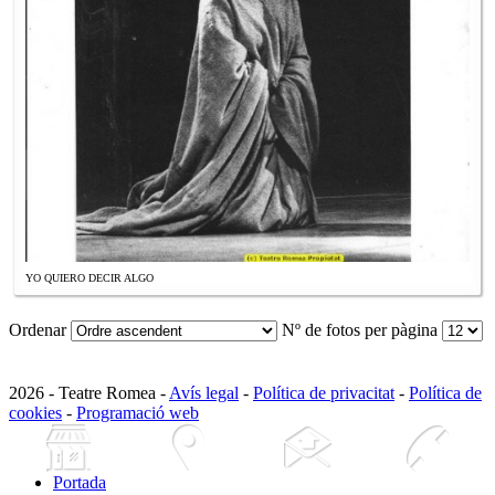
YO QUIERO DECIR ALGO
Ordenar
Nº de fotos per pàgina
2026 - Teatre Romea -
Avís legal
-
Política de privacitat
-
Política de
cookies
-
Programació web
Portada