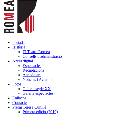
Portada
Història
El Teatre Romea
Consells d'administració
Arxiu digital
Espectacles
Recaptacions
Anecdotari
Notícies i Actualitat
Fotos
Galeria segle XX
Galeria espectacles
Enllaços
Contacte
Premi Teresa Cunillé
Primera edició (2019)