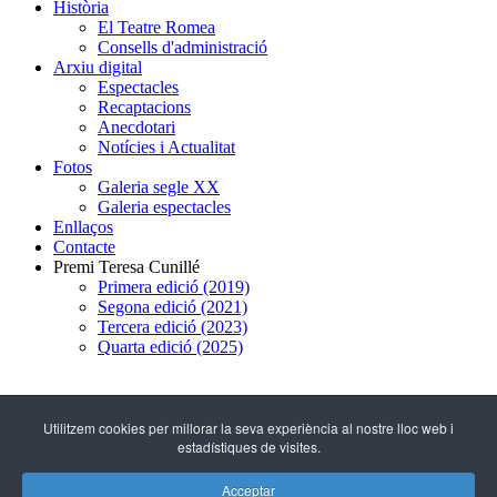
Història
El Teatre Romea
Consells d'administració
Arxiu digital
Espectacles
Recaptacions
Anecdotari
Notícies i Actualitat
Fotos
Galeria segle XX
Galeria espectacles
Enllaços
Contacte
Premi Teresa Cunillé
Primera edició (2019)
Segona edició (2021)
Tercera edició (2023)
Quarta edició (2025)
93 317 29 79
Utilitzem cookies per millorar la seva experiència al nostre lloc web i
estadístiques de visites.
C/ Hospital, 51
(08001 - Barcelona)
Acceptar