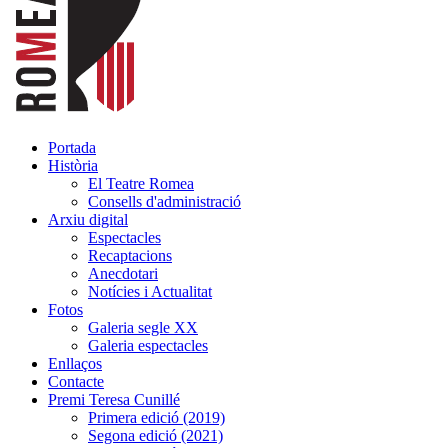
Portada
Història
El Teatre Romea
Consells d'administració
Arxiu digital
Espectacles
Recaptacions
Anecdotari
Notícies i Actualitat
Fotos
Galeria segle XX
Galeria espectacles
Enllaços
Contacte
Premi Teresa Cunillé
Primera edició (2019)
Segona edició (2021)