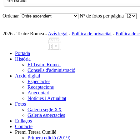
TOT ENLAIRE
Ordenar
Nº de fotos per pàgina
2026 - Teatre Romea -
Avís legal
-
Política de privacitat
-
Política de 
Portada
Història
El Teatre Romea
Consells d'administració
Arxiu digital
Espectacles
Recaptacions
Anecdotari
Notícies i Actualitat
Fotos
Galeria segle XX
Galeria espectacles
Enllaços
Contacte
Premi Teresa Cunillé
Primera edició (2019)