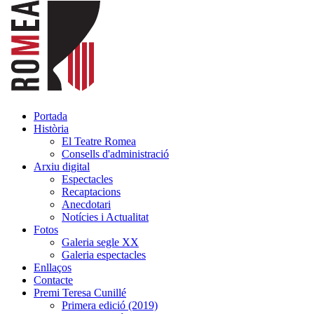
Portada
Història
El Teatre Romea
Consells d'administració
Arxiu digital
Espectacles
Recaptacions
Anecdotari
Notícies i Actualitat
Fotos
Galeria segle XX
Galeria espectacles
Enllaços
Contacte
Premi Teresa Cunillé
Primera edició (2019)