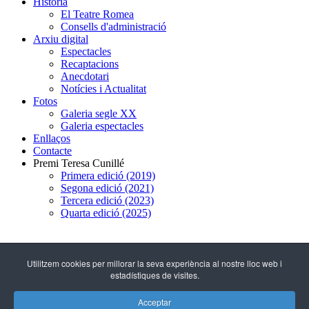
Història
El Teatre Romea
Consells d'administració
Arxiu digital
Espectacles
Recaptacions
Anecdotari
Notícies i Actualitat
Fotos
Galeria segle XX
Galeria espectacles
Enllaços
Contacte
Premi Teresa Cunillé
Primera edició (2019)
Segona edició (2021)
Tercera edició (2023)
Quarta edició (2025)
93 317 29 79
Utilitzem cookies per millorar la seva experiència al nostre lloc web i
estadístiques de visites.
C/ Hospital, 51
(08001 - Barcelona)
Acceptar