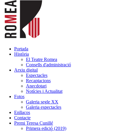
Portada
Història
El Teatre Romea
Consells d'administració
Arxiu digital
Espectacles
Recaptacions
Anecdotari
Notícies i Actualitat
Fotos
Galeria segle XX
Galeria espectacles
Enllaços
Contacte
Premi Teresa Cunillé
Primera edició (2019)