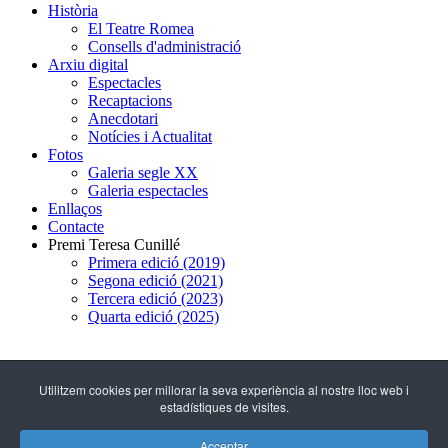
Història
El Teatre Romea
Consells d'administració
Arxiu digital
Espectacles
Recaptacions
Anecdotari
Notícies i Actualitat
Fotos
Galeria segle XX
Galeria espectacles
Enllaços
Contacte
Premi Teresa Cunillé
Primera edició (2019)
Segona edició (2021)
Tercera edició (2023)
Quarta edició (2025)
93 317 29 79
Utilitzem cookies per millorar la seva experiència al nostre lloc web i
estadístiques de visites.
C/ Hospital, 51
(08001 - Barcelona)
Acceptar