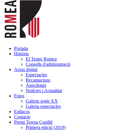
Portada
Història
El Teatre Romea
Consells d'administració
Arxiu digital
Espectacles
Recaptacions
Anecdotari
Notícies i Actualitat
Fotos
Galeria segle XX
Galeria espectacles
Enllaços
Contacte
Premi Teresa Cunillé
Primera edició (2019)