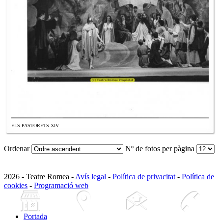
ELS PASTORETS XIV
Ordenar
Nº de fotos per pàgina
2026 - Teatre Romea -
Avís legal
-
Política de privacitat
-
Política de
cookies
-
Programació web
Portada