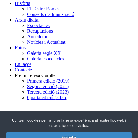
Història
El Teatre Romea
Consells d'administració
Arxiu digital
Espectacles
Recaptacions
Anecdotari
Notícies i Actualitat
Fotos
Galeria segle XX
Galeria espectacles
Enllaços
Contacte
Premi Teresa Cunillé
Primera edició (2019)
Segona edició (2021)
Tercera edició (2023)
Quarta edició (2025)
93 317 29 79
Utilitzem cookies per millorar la seva experiència al nostre lloc web i
estadístiques de visites.
C/ Hospital, 51
(08001 - Barcelona)
Acceptar