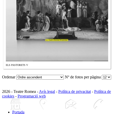
ELS PASTORETS V
Ordenar
Nº de fotos per pàgina
2026 - Teatre Romea -
Avís legal
-
Política de privacitat
-
Política de
cookies
-
Programació web
Portada