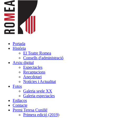
Portada
Història
El Teatre Romea
Consells d'administració
Arxiu digital
Espectacles
Recaptacions
Anecdotari
Notícies i Actualitat
Fotos
Galeria segle XX
Galeria espectacles
Enllaços
Contacte
Premi Teresa Cunillé
Primera edició (2019)