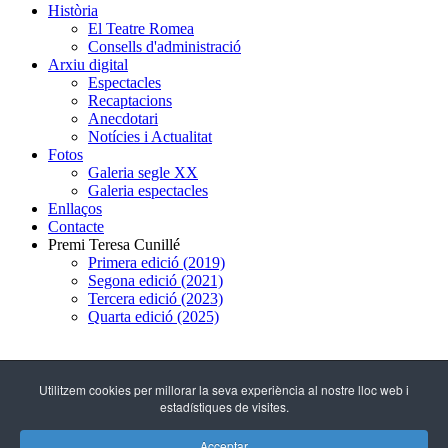
Història
El Teatre Romea
Consells d'administració
Arxiu digital
Espectacles
Recaptacions
Anecdotari
Notícies i Actualitat
Fotos
Galeria segle XX
Galeria espectacles
Enllaços
Contacte
Premi Teresa Cunillé
Primera edició (2019)
Segona edició (2021)
Tercera edició (2023)
Quarta edició (2025)
93 317 29 79
Utilitzem cookies per millorar la seva experiència al nostre lloc web i
estadístiques de visites.
C/ Hospital, 51
(08001 - Barcelona)
Acceptar