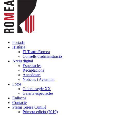
Portada
Història
El Teatre Romea
Consells d'administració
Arxiu digital
Espectacles
Recaptacions
Anecdotari
Notícies i Actualitat
Fotos
Galeria segle XX
Galeria espectacles
Enllaços
Contacte
Premi Teresa Cunillé
Primera edició (2019)