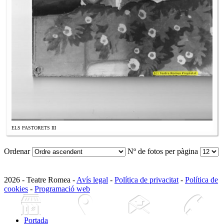
ELS PASTORETS III
Ordenar
Nº de fotos per pàgina
2026 - Teatre Romea -
Avís legal
-
Política de privacitat
-
Política de
cookies
-
Programació web
Portada