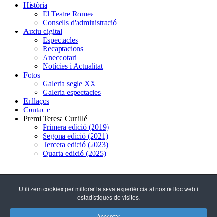
Història
El Teatre Romea
Consells d'administració
Arxiu digital
Espectacles
Recaptacions
Anecdotari
Notícies i Actualitat
Fotos
Galeria segle XX
Galeria espectacles
Enllaços
Contacte
Premi Teresa Cunillé
Primera edició (2019)
Segona edició (2021)
Tercera edició (2023)
Quarta edició (2025)
93 317 29 79
Utilitzem cookies per millorar la seva experiència al nostre lloc web i
estadístiques de visites.
C/ Hospital, 51
(08001 - Barcelona)
Acceptar