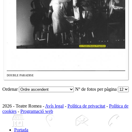
DOUBLE PARADISE
Ordenar
Nº de fotos per pàgina
2026 - Teatre Romea -
Avís legal
-
Política de privacitat
-
Política de
cookies
-
Programació web
Portada