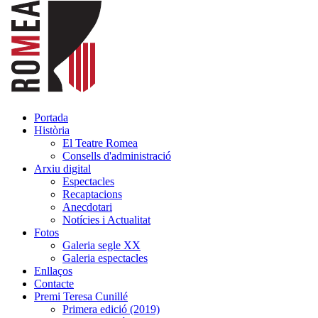
Portada
Història
El Teatre Romea
Consells d'administració
Arxiu digital
Espectacles
Recaptacions
Anecdotari
Notícies i Actualitat
Fotos
Galeria segle XX
Galeria espectacles
Enllaços
Contacte
Premi Teresa Cunillé
Primera edició (2019)