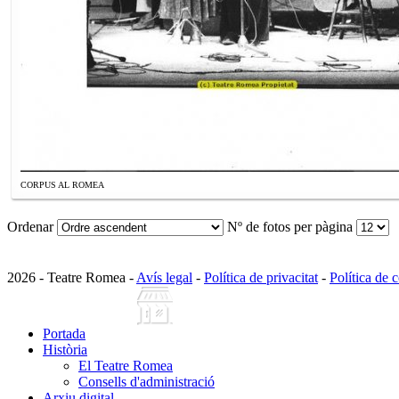
CORPUS AL ROMEA
Ordenar
Nº de fotos per pàgina
2026 - Teatre Romea -
Avís legal
-
Política de privacitat
-
Política de 
Portada
Història
El Teatre Romea
Consells d'administració
Arxiu digital