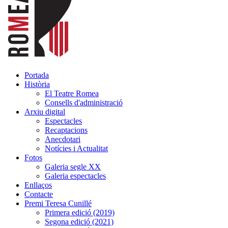
Portada
Història
El Teatre Romea
Consells d'administració
Arxiu digital
Espectacles
Recaptacions
Anecdotari
Notícies i Actualitat
Fotos
Galeria segle XX
Galeria espectacles
Enllaços
Contacte
Premi Teresa Cunillé
Primera edició (2019)
Segona edició (2021)