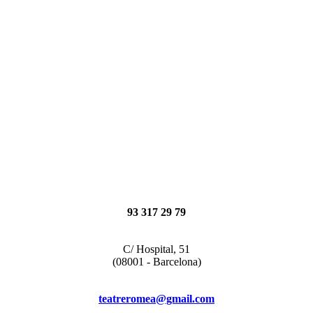
93 317 29 79
C/ Hospital, 51
(08001 - Barcelona)
teatreromea@gmail.com