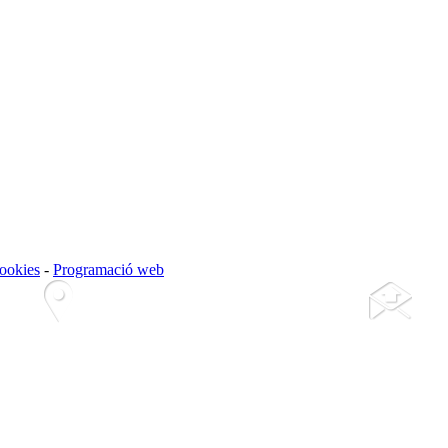
cookies
-
Programació web