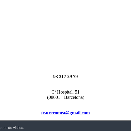
93 317 29 79
C/ Hospital, 51
(08001 - Barcelona)
teatreromea@gmail.com
ques de visites.