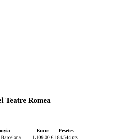
del Teatre Romea
nyia
Euros
Pesetes
 Barcelona
1.109,00 €
184.544 pts