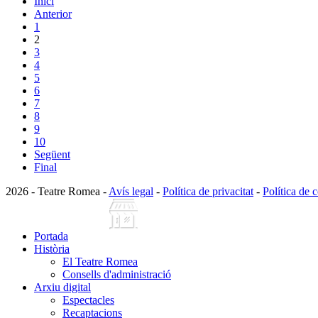
Inici
Anterior
1
2
3
4
5
6
7
8
9
10
Següent
Final
2026 - Teatre Romea -
Avís legal
-
Política de privacitat
-
Política de 
Portada
Història
El Teatre Romea
Consells d'administració
Arxiu digital
Espectacles
Recaptacions