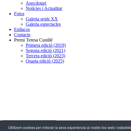
Anecdotari
Notícies i Actualitat
Fotos
Galeria segle XX
Galeria espectacles
Enllaços
Contacte
Premi Teresa Cunillé
Primera edició (2019)
Segona edició (2021)
Tercera edició (2023)
Quarta edició (2025)
Utilitzem cookies per millorar la seva experiència al nostre lloc web i estadísti