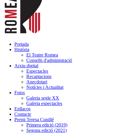
Portada
Història
El Teatre Romea
Consells d'administració
Arxiu digital
Espectacles
Recaptacions
Anecdotari
Notícies i Actualitat
Fotos
Galeria segle XX
Galeria espectacles
Enllaços
Contacte
Premi Teresa Cunillé
Primera edició (2019)
Segona edició (2021)