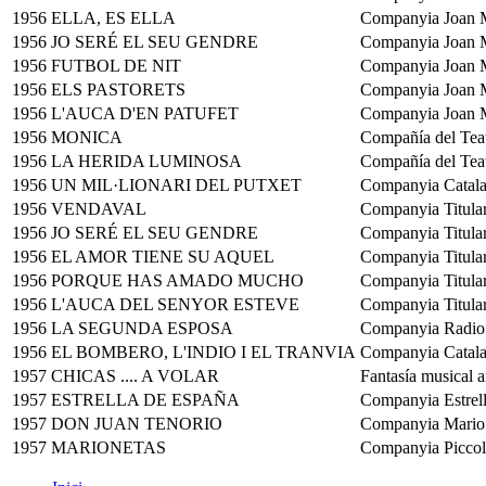
1956
ELLA, ES ELLA
Companyia Joan M
1956
JO SERÉ EL SEU GENDRE
Companyia Joan M
1956
FUTBOL DE NIT
Companyia Joan M
1956
ELS PASTORETS
Companyia Joan M
1956
L'AUCA D'EN PATUFET
Companyia Joan M
1956
MONICA
Compañía del Tea
1956
LA HERIDA LUMINOSA
Compañía del Tea
1956
UN MIL·LIONARI DEL PUTXET
Companyia Catala
1956
VENDAVAL
Companyia Titular
1956
JO SERÉ EL SEU GENDRE
Companyia Titular
1956
EL AMOR TIENE SU AQUEL
Companyia Titular
1956
PORQUE HAS AMADO MUCHO
Companyia Titular
1956
L'AUCA DEL SENYOR ESTEVE
Companyia Titular
1956
LA SEGUNDA ESPOSA
Companyia Radio
1956
EL BOMBERO, L'INDIO I EL TRANVIA
Companyia Catala
1957
CHICAS .... A VOLAR
Fantasía musical a
1957
ESTRELLA DE ESPAÑA
Companyia Estrell
1957
DON JUAN TENORIO
Companyia Mario
1957
MARIONETAS
Companyia Piccol