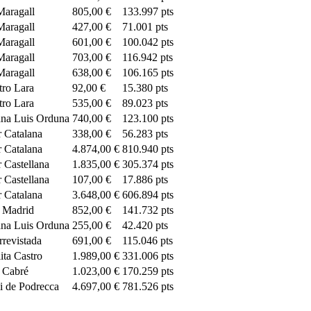
aragall
805,00 €
133.997 pts
aragall
427,00 €
71.001 pts
aragall
601,00 €
100.042 pts
aragall
703,00 €
116.942 pts
aragall
638,00 €
106.165 pts
tro Lara
92,00 €
15.380 pts
tro Lara
535,00 €
89.023 pts
na Luis Orduna
740,00 €
123.100 pts
 Catalana
338,00 €
56.283 pts
 Catalana
4.874,00 €
810.940 pts
 Castellana
1.835,00 €
305.374 pts
 Castellana
107,00 €
17.886 pts
 Catalana
3.648,00 €
606.894 pts
 Madrid
852,00 €
141.732 pts
na Luis Orduna
255,00 €
42.420 pts
rrevistada
691,00 €
115.046 pts
ita Castro
1.989,00 €
331.006 pts
 Cabré
1.023,00 €
170.259 pts
i de Podrecca
4.697,00 €
781.526 pts