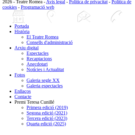
2026 - Teatre Romea -
Avís legal
-
Política de privacitat
-
Política de
cookies
-
Programació web
Portada
Història
El Teatre Romea
Consells d'administració
Arxiu digital
Espectacles
Recaptacions
Anecdotari
Notícies i Actualitat
Fotos
Galeria segle XX
Galeria espectacles
Enllaços
Contacte
Premi Teresa Cunillé
Primera edició (2019)
Segona edició (2021)
Tercera edició (2023)
Quarta edició (2025)