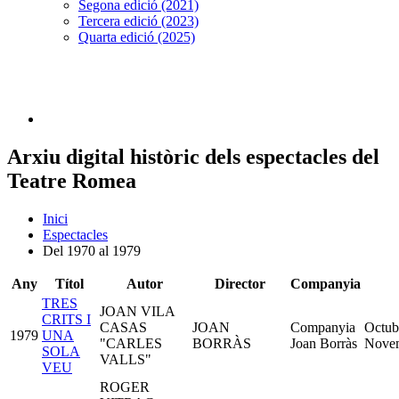
Segona edició (2021)
Tercera edició (2023)
Quarta edició (2025)
Arxiu digital històric dels espectacles del
Teatre Romea
Inici
Espectacles
Del 1970 al 1979
Any
Títol
Autor
Director
Companyia
TRES
JOAN VILA
CRITS I
CASAS
JOAN
Companyia
Octub
1979
UNA
"CARLES
BORRÀS
Joan Borràs
Nove
SOLA
VALLS"
VEU
ROGER