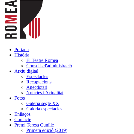
Portada
Història
El Teatre Romea
Consells d'administració
Arxiu digital
Espectacles
Recaptacions
Anecdotari
Notícies i Actualitat
Fotos
Galeria segle XX
Galeria espectacles
Enllaços
Contacte
Premi Teresa Cunillé
Primera edició (2019)