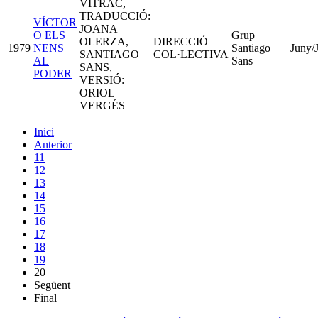
VITRAC,
TRADUCCIÓ:
VÍCTOR
JOANA
O ELS
Grup
OLERZA,
DIRECCIÓ
1979
NENS
Santiago
Juny/
SANTIAGO
COL·LECTIVA
AL
Sans
SANS,
PODER
VERSIÓ:
ORIOL
VERGÉS
Inici
Anterior
11
12
13
14
15
16
17
18
19
20
Següent
Final