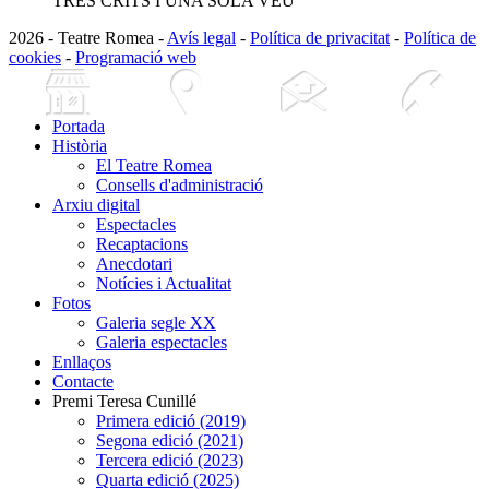
TRES CRITS I UNA SOLA VEU
2026 - Teatre Romea -
Avís legal
-
Política de privacitat
-
Política de
cookies
-
Programació web
Portada
Història
El Teatre Romea
Consells d'administració
Arxiu digital
Espectacles
Recaptacions
Anecdotari
Notícies i Actualitat
Fotos
Galeria segle XX
Galeria espectacles
Enllaços
Contacte
Premi Teresa Cunillé
Primera edició (2019)
Segona edició (2021)
Tercera edició (2023)
Quarta edició (2025)