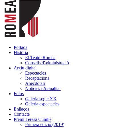
Portada
Història
El Teatre Romea
Consells d'administració
Arxiu digital
Espectacles
Recaptacions
Anecdotari
Notícies i Actualitat
Fotos
Galeria segle XX
Galeria espectacles
Enllaços
Contacte
Premi Teresa Cunillé
Primera edició (2019)