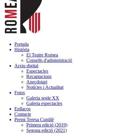
Portada
Història
El Teatre Romea
Consells d'administració
Arxiu digital
Espectacles
Recaptacions
Anecdotari
Notícies i Actualitat
Fotos
Galeria segle XX
Galeria espectacles
Enllaços
Contacte
Premi Teresa Cunillé
Primera edició (2019)
Segona edició (2021)