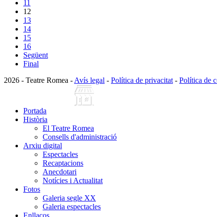
11
12
13
14
15
16
Següent
Final
2026 - Teatre Romea -
Avís legal
-
Política de privacitat
-
Política de 
Portada
Història
El Teatre Romea
Consells d'administració
Arxiu digital
Espectacles
Recaptacions
Anecdotari
Notícies i Actualitat
Fotos
Galeria segle XX
Galeria espectacles
Enllaços