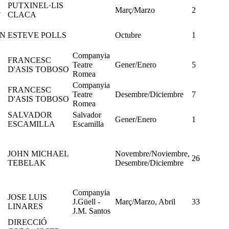
PUTXINEL·LIS
A
Març/Marzo
2
CLACA
AN
ESTEVE POLLS
Octubre
1
Companyia
FRANCESC
Teatre
Gener/Enero
5
D'ASIS TOBOSO
Romea
Companyia
FRANCESC
Teatre
Desembre/Diciembre
7
D'ASIS TOBOSO
Romea
SALVADOR
Salvador
Gener/Enero
1
ESCAMILLA
Escamilla
JOHN MICHAEL
Novembre/Noviembre,
26
TEBELAK
Desembre/Diciembre
Companyia
JOSE LUIS
J.Güell -
Març/Marzo, Abril
33
LINARES
J.M. Santos
DIRECCIÓ