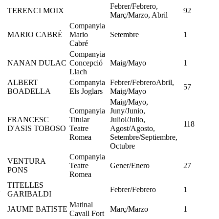
Febrer/Febrero,
TERENCI MOIX
92
Març/Marzo, Abril
Companyia
MARIO CABRÉ
Mario
Setembre
1
Cabré
Companyia
NANAN DULAC
Concepció
Maig/Mayo
1
Llach
ALBERT
Companyia
Febrer/FebreroAbril,
57
BOADELLA
Els Joglars
Maig/Mayo
Maig/Mayo,
Companyia
Juny/Junio,
FRANCESC
Titular
Juliol/Julio,
118
D'ASIS TOBOSO
Teatre
Agost/Agosto,
Romea
Setembre/Septiembre,
Octubre
Companyia
VENTURA
Teatre
Gener/Enero
27
PONS
Romea
TITELLES
I
Febrer/Febrero
1
GARIBALDI
Matinal
JAUME BATISTE
Març/Marzo
1
Cavall Fort