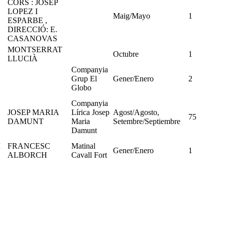
CORS : JOSEP
LOPEZ I
Maig/Mayo
1
ESPARBE ,
DIRECCIÓ: E.
CASANOVAS
MONTSERRAT
Octubre
1
LLUCIÀ
Companyia
Grup El
Gener/Enero
2
Globo
Companyia
JOSEP MARIA
Lírica Josep
Agost/Agosto,
75
DAMUNT
Maria
Setembre/Septiembre
Damunt
I
FRANCESC
Matinal
Gener/Enero
1
ALBORCH
Cavall Fort