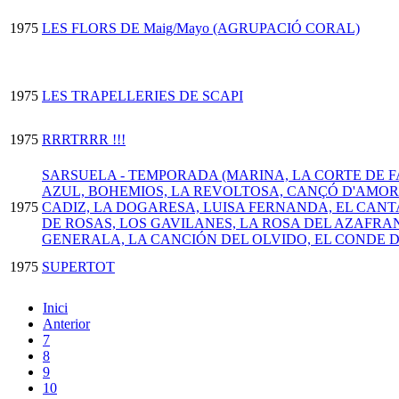
1975
LES FLORS DE Maig/Mayo (AGRUPACIÓ CORAL)
1975
LES TRAPELLERIES DE SCAPI
1975
RRRTRRR !!!
SARSUELA - TEMPORADA (MARINA, LA CORTE DE F
AZUL, BOHEMIOS, LA REVOLTOSA, CANÇÓ D'AMOR
1975
CADIZ, LA DOGARESA, LUISA FERNANDA, EL CANT
DE ROSAS, LOS GAVILANES, LA ROSA DEL AZAFRA
GENERALA, LA CANCIÓN DEL OLVIDO, EL CONDE
1975
SUPERTOT
Inici
Anterior
7
8
9
10