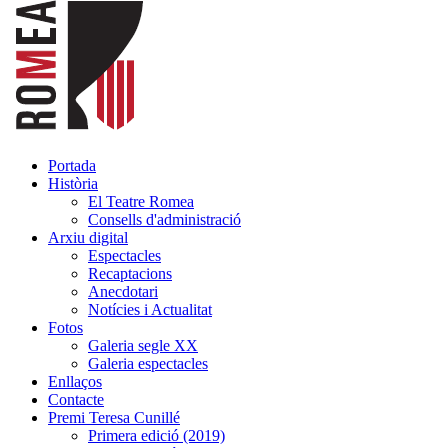
Portada
Història
El Teatre Romea
Consells d'administració
Arxiu digital
Espectacles
Recaptacions
Anecdotari
Notícies i Actualitat
Fotos
Galeria segle XX
Galeria espectacles
Enllaços
Contacte
Premi Teresa Cunillé
Primera edició (2019)