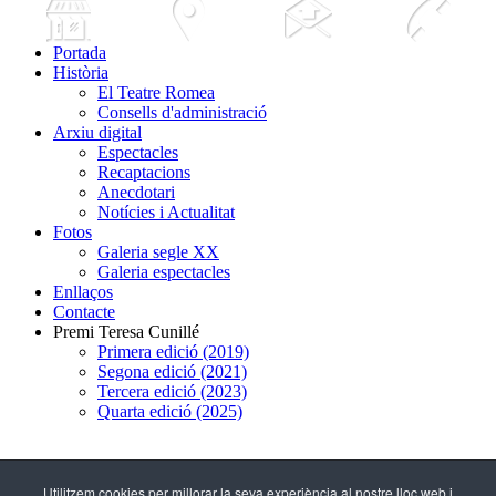
Portada
Història
El Teatre Romea
Consells d'administració
Arxiu digital
Espectacles
Recaptacions
Anecdotari
Notícies i Actualitat
Fotos
Galeria segle XX
Galeria espectacles
Enllaços
Contacte
Premi Teresa Cunillé
Primera edició (2019)
Segona edició (2021)
Tercera edició (2023)
Quarta edició (2025)
93 317 29 79
Utilitzem cookies per millorar la seva experiència al nostre lloc web i