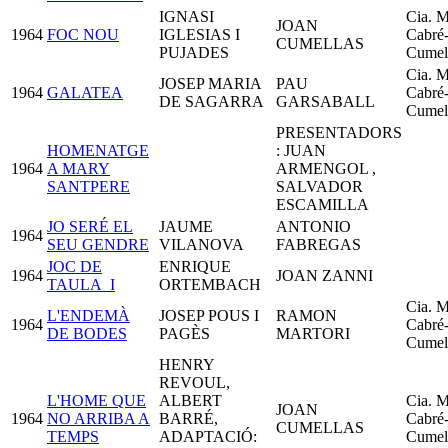
IGNASI
Cia. M
JOAN
1964
FOC NOU
IGLESIAS I
Cabré
CUMELLAS
PUJADES
Cumel
Cia. M
JOSEP MARIA
PAU
1964
GALATEA
Cabré
DE SAGARRA
GARSABALL
Cumel
PRESENTADORS
HOMENATGE
: JUAN
1964
A MARY
ARMENGOL ,
SANTPERE
SALVADOR
ESCAMILLA
JO SERÉ EL
JAUME
ANTONIO
1964
SEU GENDRE
VILANOVA
FABREGAS
JOC DE
ENRIQUE
1964
JOAN ZANNI
TAULA_I
ORTEMBACH
Cia. M
L'ENDEMÀ
JOSEP POUS I
RAMON
1964
Cabré
DE BODES
PAGÈS
MARTORI
Cumel
HENRY
REVOUL,
L'HOME QUE
ALBERT
Cia. M
JOAN
1964
NO ARRIBA A
BARRÉ,
Cabré
CUMELLAS
TEMPS
ADAPTACIÓ:
Cumel