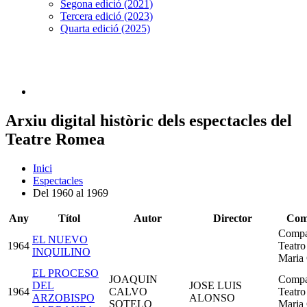
Segona edició (2021)
Tercera edició (2023)
Quarta edició (2025)
Arxiu digital històric dels espectacles del
Teatre Romea
Inici
Espectacles
Del 1960 al 1969
Any
Títol
Autor
Director
Com
Compa
EL NUEVO
1964
Teatro
INQUILINO
Maria 
EL PROCESO
JOAQUIN
Compa
DEL
JOSE LUIS
1964
CALVO
Teatro
ARZOBISPO
ALONSO
SOTELO
Maria 