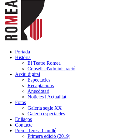
Portada
Història
El Teatre Romea
Consells d'administració
Arxiu digital
Espectacles
Recaptacions
Anecdotari
Notícies i Actualitat
Fotos
Galeria segle XX
Galeria espectacles
Enllaços
Contacte
Premi Teresa Cunillé
Primera edició (2019)