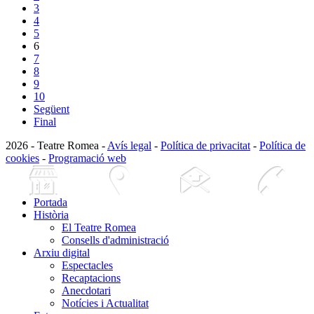
3
4
5
6
7
8
9
10
Següent
Final
2026 - Teatre Romea -
Avís legal
-
Política de privacitat
-
Política de
cookies
-
Programació web
Portada
Història
El Teatre Romea
Consells d'administració
Arxiu digital
Espectacles
Recaptacions
Anecdotari
Notícies i Actualitat