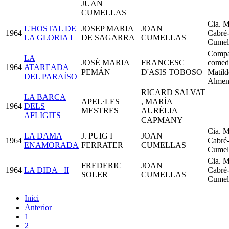
JUAN
CUMELLAS
Cia. M
L'HOSTAL DE
JOSEP MARIA
JOAN
1964
Cabré
LA GLORIA I
DE SAGARRA
CUMELLAS
Cumel
Compa
LA
JOSÉ MARIA
FRANCESC
comed
1964
ATAREADA
PEMÁN
D'ASIS TOBOSO
Matild
DEL PARAÍSO
Almen
RICARD SALVAT
LA BARCA
APEL·LES
, MARÍA
1964
DELS
MESTRES
AURÈLIA
AFLIGITS
CAPMANY
Cia. M
LA DAMA
J. PUIG I
JOAN
1964
Cabré
ENAMORADA
FERRATER
CUMELLAS
Cumel
Cia. M
FREDERIC
JOAN
1964
LA DIDA_ II
Cabré
SOLER
CUMELLAS
Cumel
Inici
Anterior
1
2