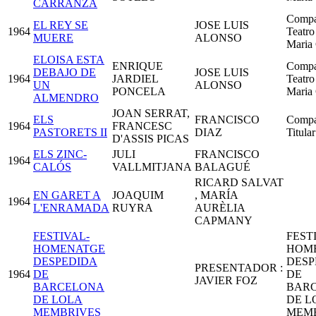
CARRANZA
Compa
EL REY SE
JOSE LUIS
1964
Teatro
MUERE
ALONSO
Maria 
ELOISA ESTA
ENRIQUE
Compa
DEBAJO DE
JOSE LUIS
1964
JARDIEL
Teatro
UN
ALONSO
PONCELA
Maria 
ALMENDRO
JOAN SERRAT,
ELS
FRANCISCO
Compa
1964
FRANCESC
PASTORETS II
DIAZ
Titula
D'ASSIS PICAS
ELS ZINC-
JULI
FRANCISCO
1964
CALÓS
VALLMITJANA
BALAGUÉ
RICARD SALVAT
EN GARET A
JOAQUIM
, MARÍA
1964
L'ENRAMADA
RUYRA
AURÈLIA
CAPMANY
FESTIVAL-
FEST
HOMENATGE
HOM
DESPEDIDA
DESP
PRESENTADOR :
1964
DE
DE
JAVIER FOZ
BARCELONA
BAR
DE LOLA
DE L
MEMBRIVES
MEM