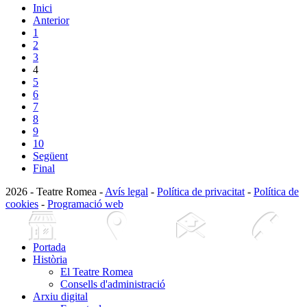
Inici
Anterior
1
2
3
4
5
6
7
8
9
10
Següent
Final
2026 - Teatre Romea -
Avís legal
-
Política de privacitat
-
Política de
cookies
-
Programació web
Portada
Història
El Teatre Romea
Consells d'administració
Arxiu digital