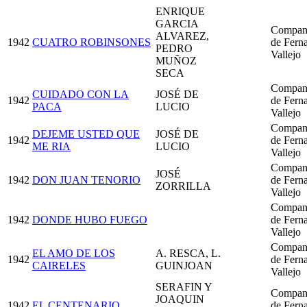
ENRIQUE
GARCIA
Compan
ALVAREZ,
1942
CUATRO ROBINSONES
de Fern
PEDRO
Vallejo
MUÑOZ
SECA
Compan
CUIDADO CON LA
JOSÉ DE
1942
de Fern
PACA
LUCIO
Vallejo
Compan
DEJEME USTED QUE
JOSÉ DE
1942
de Fern
ME RIA
LUCIO
Vallejo
Compan
JOSÉ
1942
DON JUAN TENORIO
de Fern
ZORRILLA
Vallejo
Compan
1942
DONDE HUBO FUEGO
de Fern
Vallejo
Compan
EL AMO DE LOS
A. RESCA, L.
1942
de Fern
CAIRELES
GUINJOAN
Vallejo
SERAFIN Y
Compan
JOAQUIN
1942
EL CENTENARIO
de Fern