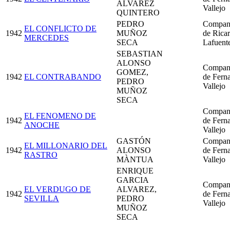
ALVAREZ
Vallejo
QUINTERO
PEDRO
Compan
EL CONFLICTO DE
1942
MUÑOZ
de Rica
MERCEDES
SECA
Lafuent
SEBASTIAN
ALONSO
Compan
GOMEZ,
1942
EL CONTRABANDO
de Fern
PEDRO
Vallejo
MUÑOZ
SECA
Compan
EL FENOMENO DE
1942
de Fern
ANOCHE
Vallejo
GASTÓN
Compan
EL MILLONARIO DEL
1942
ALONSO
de Fern
RASTRO
MÀNTUA
Vallejo
ENRIQUE
GARCIA
Compan
EL VERDUGO DE
ALVAREZ,
1942
de Fern
SEVILLA
PEDRO
Vallejo
MUÑOZ
SECA