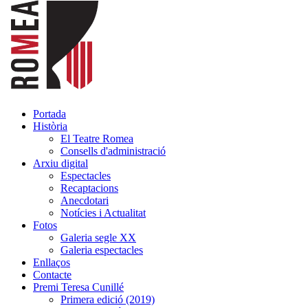
Portada
Història
El Teatre Romea
Consells d'administració
Arxiu digital
Espectacles
Recaptacions
Anecdotari
Notícies i Actualitat
Fotos
Galeria segle XX
Galeria espectacles
Enllaços
Contacte
Premi Teresa Cunillé
Primera edició (2019)