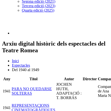
Segona edició (2021)
Tercera edició (2023)
Quarta edició (2025)
Arxiu digital històric dels espectacles del
Teatre Romea
Inici
Espectacles
Del 1940 al 1949
Any
Títol
Autor
Director
Compan
JOCHEN
Compan
PARA NO QUEDARSE
HUTH,
1941
de Ana
SOLTERAS
ADAPTACIÓ :
Maria N
T. BORRÁS
REPRESENTACIONS
1941
CINEMATOGRÀFIQUES