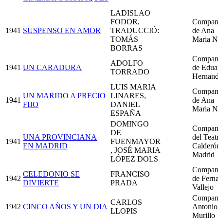
LADISLAO
FODOR,
Compan
1941
SUSPENSO EN AMOR
TRADUCCIÓ:
de Ana
TOMÁS
Maria N
BORRAS
Compan
ADOLFO
1941
UN CARADURA
de Edua
TORRADO
Hernan
LUIS MARIA
Compan
UN MARIDO A PRECIO
LINARES,
1941
de Ana
FIJO
DANIEL
Maria N
ESPAÑA
DOMINGO
Compan
DE
UNA PROVINCIANA
del Teat
1941
FUENMAYOR
EN MADRID
Calderó
, JOSÉ MARIA
Madrid
LÓPEZ DOLS
Compan
CELEDONIO SE
FRANCISO
1942
de Fern
DIVIERTE
PRADA
Vallejo
Compan
CARLOS
1942
CINCO AÑOS Y UN DIA
Antonio
LLOPIS
Murillo