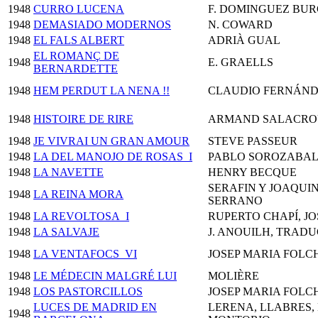
1948
CURRO LUCENA
F. DOMINGUEZ BURG
1948
DEMASIADO MODERNOS
N. COWARD
1948
EL FALS ALBERT
ADRIÀ GUAL
EL ROMANÇ DE
1948
E. GRAELLS
BERNARDETTE
1948
HEM PERDUT LA NENA !!
CLAUDIO FERNÁND
1948
HISTOIRE DE RIRE
ARMAND SALACRO
1948
JE VIVRAI UN GRAN AMOUR
STEVE PASSEUR
1948
LA DEL MANOJO DE ROSAS_I
PABLO SOROZABAL
1948
LA NAVETTE
HENRY BECQUE
SERAFIN Y JOAQUIN
1948
LA REINA MORA
SERRANO
1948
LA REVOLTOSA_I
RUPERTO CHAPÍ, JO
1948
LA SALVAJE
J. ANOUILH, TRADUC
1948
LA VENTAFOCS_VI
JOSEP MARIA FOLCH
1948
LE MÉDECIN MALGRÉ LUI
MOLIÈRE
1948
LOS PASTORCILLOS
JOSEP MARIA FOLCH
LUCES DE MADRID EN
LERENA, LLABRES,
1948