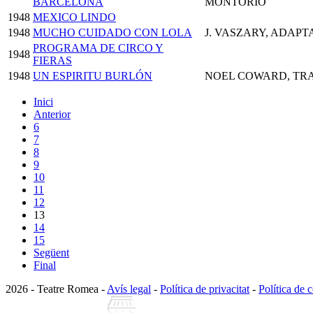
BARCELONA
MONTORIO
1948
MEXICO LINDO
1948
MUCHO CUIDADO CON LOLA
J. VASZARY, ADAPT
PROGRAMA DE CIRCO Y
1948
FIERAS
1948
UN ESPIRITU BURLÓN
NOEL COWARD, TRA
Inici
Anterior
6
7
8
9
10
11
12
13
14
15
Següent
Final
2026 - Teatre Romea -
Avís legal
-
Política de privacitat
-
Política de 