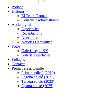
Portada
Història
El Teatre Romea
Consells d'administració
Arxiu digital
Espectacles
Recaptacions
Anecdotari
Notícies i Actualitat
Fotos
Galeria segle XX
Galeria espectacles
Enllaços
Contacte
Premi Teresa Cunillé
Primera edició (2019)
Segona edició (2021)
Tercera edició (2023)
Quarta edició (2025)