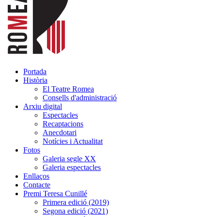
Portada
Història
El Teatre Romea
Consells d'administració
Arxiu digital
Espectacles
Recaptacions
Anecdotari
Notícies i Actualitat
Fotos
Galeria segle XX
Galeria espectacles
Enllaços
Contacte
Premi Teresa Cunillé
Primera edició (2019)
Segona edició (2021)