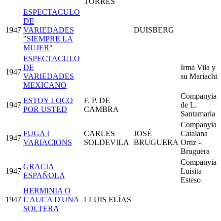
TORRES
ESPECTACULO
DE
1947
VARIEDADES
DUISBERG
"SIEMPRE LA
MUJER"
ESPECTACULO
DE
Irma Vila y
1947
VARIEDADES
su Mariachi
MEXICANO
Companyia
ESTOY LOCO
F. P. DE
1947
de L.
POR USTED
CAMBRA
Santamaria
Companyia
FUGA I
CARLES
JOSÉ
Catalana
1947
VARIACIONS
SOLDEVILA
BRUGUERA
Ortiz -
Bruguera
Companyia
GRACIA
1947
Luisita
ESPAÑOLA
Esteso
HERMINIA O
1947
L'AUCA D'UNA
LLUIS ELÍAS
SOLTERA