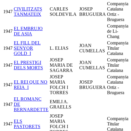
Companyia
CIVILITZATS
CARLES
JOSEP
Catalana
1947
TANMATEIX
SOLDEVILA
BRUGUERA
Ortiz -
Bruguera
Companyia
EL EMBRUJO
1947
de Li-
DE ASIA
Chang
EL FILL DEL
Companyia
JOAN
1947
SENYOR
L. ELIAS
Titular
CUMELLAS
GOLD_I
Catalana
JOSEP
Companyia
EL PRESTIGI
JOAN
1947
MARIA DE
Titular
DELS MORTS
CUMELLAS
SAGARRA
Catalana
JOSEP
Companyia
EL REI QUE NO
MARIA
JOSEP
Catalana
1947
REIA_I
FOLCH I
BRUGUERA
Ortiz -
TORRES
Bruguera
EL ROMANÇ
EMILI A.
1947
DE
GRAELLS
BERNARDETTE
JOSEP
Companyia
ELS
MARIA
1947
Titular
PASTORETS
FOLCH I
Catalana