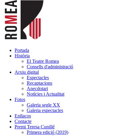
Portada
Història
El Teatre Romea
Consells d'administració
Arxiu digital
Espectacles
Recaptacions
Anecdotari
Notícies i Actualitat
Fotos
Galeria segle XX
Galeria espectacles
Enllaços
Contacte
Premi Teresa Cunillé
Primera edició (2019)