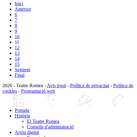
Inici
Anterior
6
7
8
9
10
11
12
13
14
15
Següent
Final
2026 - Teatre Romea -
Avís legal
-
Política de privacitat
-
Política de
cookies
-
Programació web
Portada
Història
El Teatre Romea
Consells d'administració
Arxiu digital