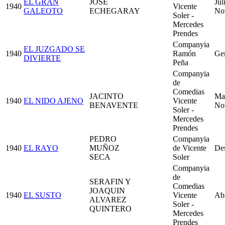
EL GRAN
JOSÉ
Jul
1940
Vicente
GALEOTO
ECHEGARAY
No
Soler -
Mercedes
Prendes
Companyia
EL JUZGADO SE
1940
Ramón
Ge
DIVIERTE
Peña
Companyia
de
Comedias
JACINTO
Ma
1940
EL NIDO AJENO
Vicente
BENAVENTE
No
Soler -
Mercedes
Prendes
PEDRO
Companyia
1940
EL RAYO
MUÑOZ
de Vicente
De
SECA
Soler
Companyia
de
SERAFIN Y
Comedias
JOAQUIN
1940
EL SUSTO
Vicente
Abr
ALVAREZ
Soler -
QUINTERO
Mercedes
Prendes