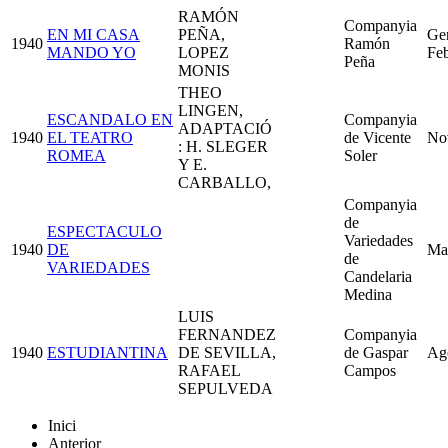
RAMÓN
Companyia
EN MI CASA
PEÑA,
Ge
1940
Ramón
MANDO YO
LOPEZ
Feb
Peña
MONIS
THEO
LINGEN,
ESCANDALO EN
Companyia
ADAPTACIÓ
1940
EL TEATRO
de Vicente
No
: H. SLEGER
ROMEA
Soler
Y E.
CARBALLO,
Companyia
de
ESPECTACULO
Variedades
1940
DE
Ma
de
VARIEDADES
Candelaria
Medina
LUIS
FERNANDEZ
Companyia
1940
ESTUDIANTINA
DE SEVILLA,
de Gaspar
Ag
RAFAEL
Campos
SEPULVEDA
Inici
Anterior