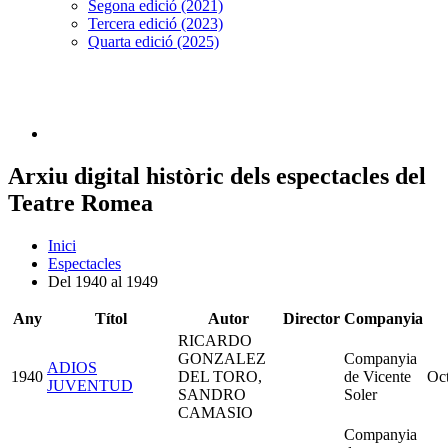
Segona edició (2021)
Tercera edició (2023)
Quarta edició (2025)
Arxiu digital històric dels espectacles del
Teatre Romea
Inici
Espectacles
Del 1940 al 1949
Any
Títol
Autor
Director
Companyia
RICARDO
GONZALEZ
Companyia
ADIOS
1940
DEL TORO,
de Vicente
Oc
JUVENTUD
SANDRO
Soler
CAMASIO
Companyia