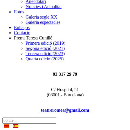
Anecdotari
Notícies i Actualitat
Fotos
Galeria segle XX
Galeria espectacles
Enllaços
Contacte
Premi Teresa Cunillé
Primera edició (2019)
Segona edició (2021)
Tercera edició (2023)
Quarta edició (2025)
93 317 29 79
C/ Hospital, 51
(08001 - Barcelona)
teatreromea@gmail.com