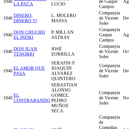
1940
de Gaspar
Ag
LA PACA
LUCIO
Campos
Companyia
DINERO,
L. MOLERO
1940
de Vicente
De
DINERO !!!
MASSA
Soler
Companyia
DON CHUCHO
P. MILLAN
1940
Gaspar
Ag
EL INDIO
ASTRAY
Campos
Companyia
DON JUAN
JOSÉ
1940
de Vicente
Oc
TENORIO
ZORRILLA
Soler
SERAFIN Y
Companyia
EL AMOR QUE
JOAQUIN
1940
de Vicente
De
PASA
ALVAREZ
Soler
QUINTERO
SEBASTIAN
ALONSO
Companyia
EL
GOMEZ,
1940
de Vicente
No
CONTRABANDO
PEDRO
Soler
MUÑOZ
SECA
Companyia
de
Comedias