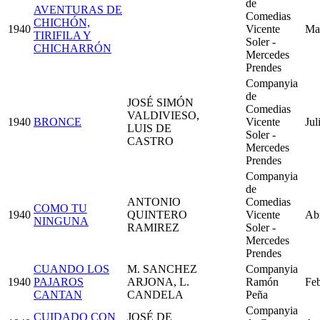
de
AVENTURAS DE
Comedias
CHICHÓN,
1940
Vicente
Ma
TIRIFILA Y
Soler -
CHICHARRÓN
Mercedes
Prendes
Companyia
de
JOSÉ SIMÓN
Comedias
VALDIVIESO,
1940
BRONCE
Vicente
Jul
LUIS DE
Soler -
CASTRO
Mercedes
Prendes
Companyia
de
ANTONIO
Comedias
COMO TU
1940
QUINTERO
Vicente
Abr
NINGUNA
RAMIREZ
Soler -
Mercedes
Prendes
CUANDO LOS
M. SANCHEZ
Companyia
1940
PAJAROS
ARJONA, L.
Ramón
Feb
CANTAN
CANDELA
Peña
Companyia
CUIDADO CON
JOSÉ DE