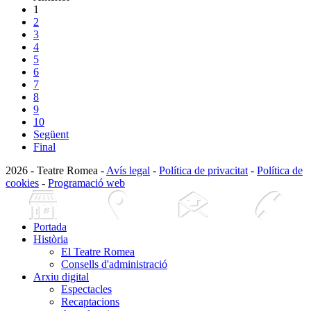
1
2
3
4
5
6
7
8
9
10
Següent
Final
2026 - Teatre Romea -
Avís legal
-
Política de privacitat
-
Política de
cookies
-
Programació web
Portada
Història
El Teatre Romea
Consells d'administració
Arxiu digital
Espectacles
Recaptacions