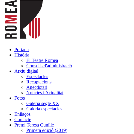
Portada
Història
El Teatre Romea
Consells d'administració
Arxiu digital
Espectacles
Recaptacions
Anecdotari
Notícies i Actualitat
Fotos
Galeria segle XX
Galeria espectacles
Enllaços
Contacte
Premi Teresa Cunillé
Primera edició (2019)