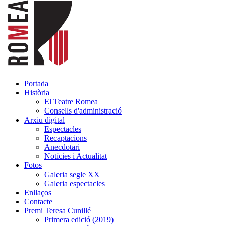
Portada
Història
El Teatre Romea
Consells d'administració
Arxiu digital
Espectacles
Recaptacions
Anecdotari
Notícies i Actualitat
Fotos
Galeria segle XX
Galeria espectacles
Enllaços
Contacte
Premi Teresa Cunillé
Primera edició (2019)