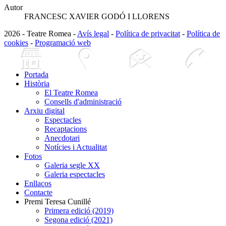
Autor
FRANCESC XAVIER GODÓ I LLORENS
2026 - Teatre Romea -
Avís legal
-
Política de privacitat
-
Política de
cookies
-
Programació web
Portada
Història
El Teatre Romea
Consells d'administració
Arxiu digital
Espectacles
Recaptacions
Anecdotari
Notícies i Actualitat
Fotos
Galeria segle XX
Galeria espectacles
Enllaços
Contacte
Premi Teresa Cunillé
Primera edició (2019)
Segona edició (2021)