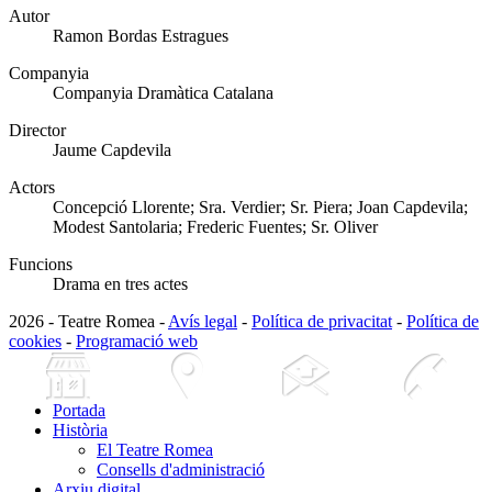
Autor
Ramon Bordas Estragues
Companyia
Companyia Dramàtica Catalana
Director
Jaume Capdevila
Actors
Concepció Llorente; Sra. Verdier; Sr. Piera; Joan Capdevila;
Modest Santolaria; Frederic Fuentes; Sr. Oliver
Funcions
Drama en tres actes
2026 - Teatre Romea -
Avís legal
-
Política de privacitat
-
Política de
cookies
-
Programació web
Portada
Història
El Teatre Romea
Consells d'administració
Arxiu digital