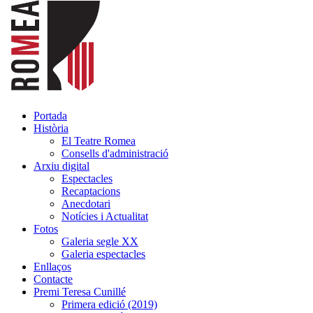
Portada
Història
El Teatre Romea
Consells d'administració
Arxiu digital
Espectacles
Recaptacions
Anecdotari
Notícies i Actualitat
Fotos
Galeria segle XX
Galeria espectacles
Enllaços
Contacte
Premi Teresa Cunillé
Primera edició (2019)