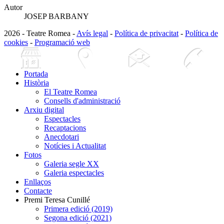
Autor
JOSEP BARBANY
2026 - Teatre Romea -
Avís legal
-
Política de privacitat
-
Política de
cookies
-
Programació web
Portada
Història
El Teatre Romea
Consells d'administració
Arxiu digital
Espectacles
Recaptacions
Anecdotari
Notícies i Actualitat
Fotos
Galeria segle XX
Galeria espectacles
Enllaços
Contacte
Premi Teresa Cunillé
Primera edició (2019)
Segona edició (2021)