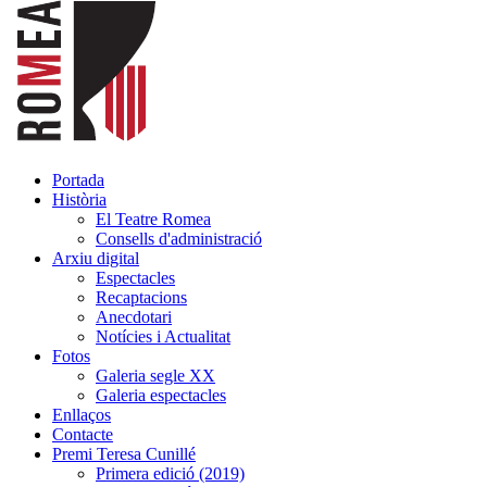
Portada
Història
El Teatre Romea
Consells d'administració
Arxiu digital
Espectacles
Recaptacions
Anecdotari
Notícies i Actualitat
Fotos
Galeria segle XX
Galeria espectacles
Enllaços
Contacte
Premi Teresa Cunillé
Primera edició (2019)