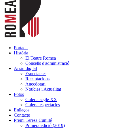
Portada
Història
El Teatre Romea
Consells d'administració
Arxiu digital
Espectacles
Recaptacions
Anecdotari
Notícies i Actualitat
Fotos
Galeria segle XX
Galeria espectacles
Enllaços
Contacte
Premi Teresa Cunillé
Primera edició (2019)