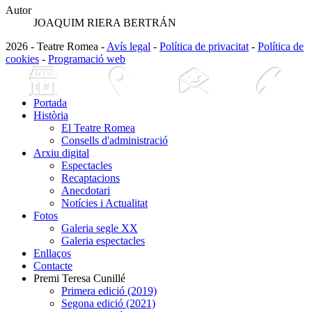
Autor
JOAQUIM RIERA BERTRÁN
2026 - Teatre Romea -
Avís legal
-
Política de privacitat
-
Política de
cookies
-
Programació web
Portada
Història
El Teatre Romea
Consells d'administració
Arxiu digital
Espectacles
Recaptacions
Anecdotari
Notícies i Actualitat
Fotos
Galeria segle XX
Galeria espectacles
Enllaços
Contacte
Premi Teresa Cunillé
Primera edició (2019)
Segona edició (2021)