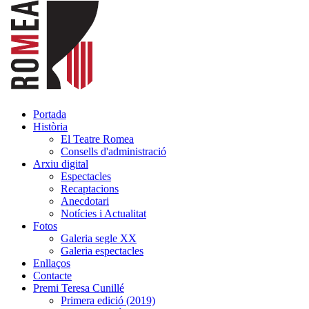
Portada
Història
El Teatre Romea
Consells d'administració
Arxiu digital
Espectacles
Recaptacions
Anecdotari
Notícies i Actualitat
Fotos
Galeria segle XX
Galeria espectacles
Enllaços
Contacte
Premi Teresa Cunillé
Primera edició (2019)