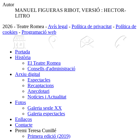
Autor
MANUEL FIGUERAS RIBOT, VERSIÓ : HECTOR-
LITRO
2026 - Teatre Romea -
Avís legal
-
Política de privacitat
-
Política de
cookies
-
Programació web
Portada
Història
El Teatre Romea
Consells d'administració
Arxiu digital
Espectacles
Recaptacions
Anecdotari
Notícies i Actualitat
Fotos
Galeria segle XX
Galeria espectacles
Enllaços
Contacte
Premi Teresa Cunillé
Primera edició (2019)