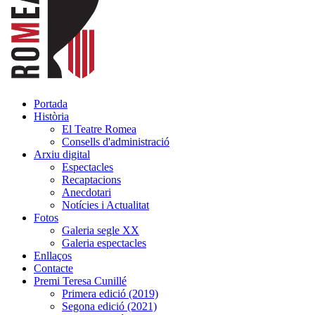
Portada
Història
El Teatre Romea
Consells d'administració
Arxiu digital
Espectacles
Recaptacions
Anecdotari
Notícies i Actualitat
Fotos
Galeria segle XX
Galeria espectacles
Enllaços
Contacte
Premi Teresa Cunillé
Primera edició (2019)
Segona edició (2021)