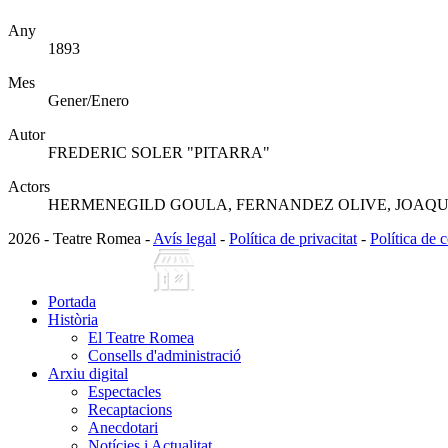
Any
1893
Mes
Gener/Enero
Autor
FREDERIC SOLER "PITARRA"
Actors
HERMENEGILD GOULA, FERNANDEZ OLIVE, JOAQU
2026 - Teatre Romea -
Avís legal
-
Política de privacitat
-
Política de 
Portada
Història
El Teatre Romea
Consells d'administració
Arxiu digital
Espectacles
Recaptacions
Anecdotari
Notícies i Actualitat