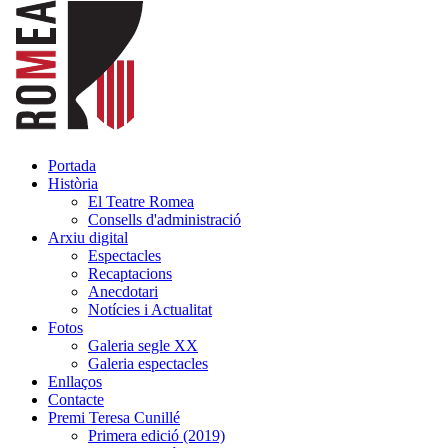
Portada
Història
El Teatre Romea
Consells d'administració
Arxiu digital
Espectacles
Recaptacions
Anecdotari
Notícies i Actualitat
Fotos
Galeria segle XX
Galeria espectacles
Enllaços
Contacte
Premi Teresa Cunillé
Primera edició (2019)