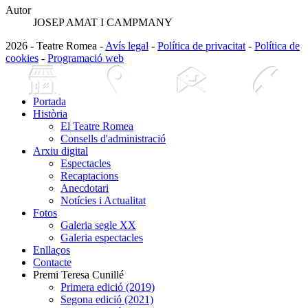
Autor
JOSEP AMAT I CAMPMANY
2026 - Teatre Romea -
Avís legal
-
Política de privacitat
-
Política de
cookies
-
Programació web
Portada
Història
El Teatre Romea
Consells d'administració
Arxiu digital
Espectacles
Recaptacions
Anecdotari
Notícies i Actualitat
Fotos
Galeria segle XX
Galeria espectacles
Enllaços
Contacte
Premi Teresa Cunillé
Primera edició (2019)
Segona edició (2021)