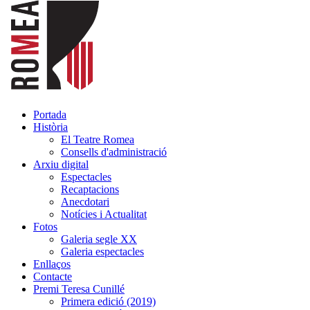
Portada
Història
El Teatre Romea
Consells d'administració
Arxiu digital
Espectacles
Recaptacions
Anecdotari
Notícies i Actualitat
Fotos
Galeria segle XX
Galeria espectacles
Enllaços
Contacte
Premi Teresa Cunillé
Primera edició (2019)