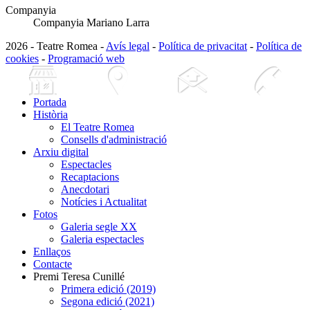
Companyia
Companyia Mariano Larra
2026 - Teatre Romea -
Avís legal
-
Política de privacitat
-
Política de
cookies
-
Programació web
Portada
Història
El Teatre Romea
Consells d'administració
Arxiu digital
Espectacles
Recaptacions
Anecdotari
Notícies i Actualitat
Fotos
Galeria segle XX
Galeria espectacles
Enllaços
Contacte
Premi Teresa Cunillé
Primera edició (2019)
Segona edició (2021)