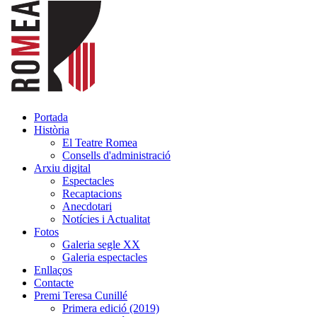
Portada
Història
El Teatre Romea
Consells d'administració
Arxiu digital
Espectacles
Recaptacions
Anecdotari
Notícies i Actualitat
Fotos
Galeria segle XX
Galeria espectacles
Enllaços
Contacte
Premi Teresa Cunillé
Primera edició (2019)