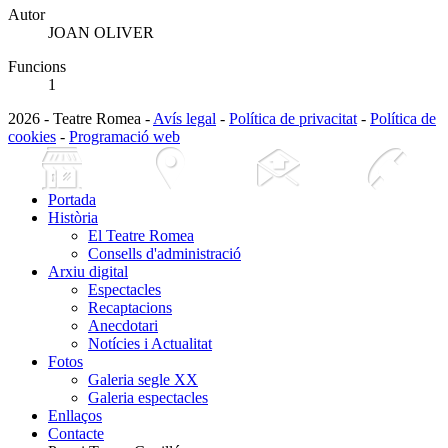
Autor
JOAN OLIVER
Funcions
1
2026 - Teatre Romea -
Avís legal
-
Política de privacitat
-
Política de
cookies
-
Programació web
Portada
Història
El Teatre Romea
Consells d'administració
Arxiu digital
Espectacles
Recaptacions
Anecdotari
Notícies i Actualitat
Fotos
Galeria segle XX
Galeria espectacles
Enllaços
Contacte