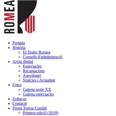
Portada
Història
El Teatre Romea
Consells d'administració
Arxiu digital
Espectacles
Recaptacions
Anecdotari
Notícies i Actualitat
Fotos
Galeria segle XX
Galeria espectacles
Enllaços
Contacte
Premi Teresa Cunillé
Primera edició (2019)