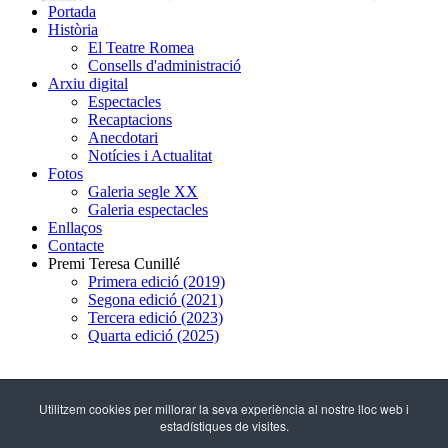
Portada
Història
El Teatre Romea
Consells d'administració
Arxiu digital
Espectacles
Recaptacions
Anecdotari
Notícies i Actualitat
Fotos
Galeria segle XX
Galeria espectacles
Enllaços
Contacte
Premi Teresa Cunillé
Primera edició (2019)
Segona edició (2021)
Tercera edició (2023)
Quarta edició (2025)
93 317 29 79
Utilitzem cookies per millorar la seva experiència al nostre lloc web i
estadístiques de visites.
C/ Hospital, 51