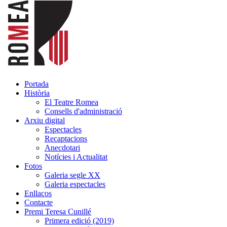
Portada
Història
El Teatre Romea
Consells d'administració
Arxiu digital
Espectacles
Recaptacions
Anecdotari
Notícies i Actualitat
Fotos
Galeria segle XX
Galeria espectacles
Enllaços
Contacte
Premi Teresa Cunillé
Primera edició (2019)