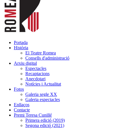
Portada
Història
El Teatre Romea
Consells d'administració
Arxiu digital
Espectacles
Recaptacions
Anecdotari
Notícies i Actualitat
Fotos
Galeria segle XX
Galeria espectacles
Enllaços
Contacte
Premi Teresa Cunillé
Primera edició (2019)
Segona edició (2021)