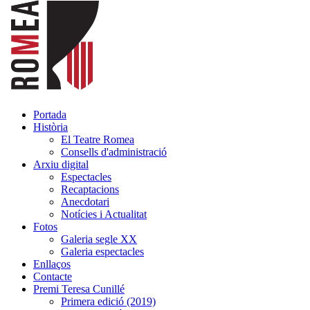
Portada
Història
El Teatre Romea
Consells d'administració
Arxiu digital
Espectacles
Recaptacions
Anecdotari
Notícies i Actualitat
Fotos
Galeria segle XX
Galeria espectacles
Enllaços
Contacte
Premi Teresa Cunillé
Primera edició (2019)