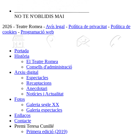
NO TE N'OBLIDIS MAI
2026 - Teatre Romea -
Avís legal
-
Política de privacitat
-
Política de
cookies
-
Programació web
Portada
Història
El Teatre Romea
Consells d'administració
Arxiu digital
Espectacles
Recaptacions
Anecdotari
Notícies i Actualitat
Fotos
Galeria segle XX
Galeria espectacles
Enllaços
Contacte
Premi Teresa Cunillé
Primera edició (2019)