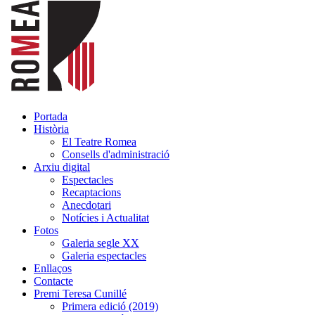
Portada
Història
El Teatre Romea
Consells d'administració
Arxiu digital
Espectacles
Recaptacions
Anecdotari
Notícies i Actualitat
Fotos
Galeria segle XX
Galeria espectacles
Enllaços
Contacte
Premi Teresa Cunillé
Primera edició (2019)