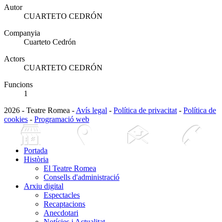
Autor
CUARTETO CEDRÓN
Companyia
Cuarteto Cedrón
Actors
CUARTETO CEDRÓN
Funcions
1
2026 - Teatre Romea -
Avís legal
-
Política de privacitat
-
Política de
cookies
-
Programació web
Portada
Història
El Teatre Romea
Consells d'administració
Arxiu digital
Espectacles
Recaptacions
Anecdotari
Notícies i Actualitat