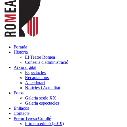
Portada
Història
El Teatre Romea
Consells d'administració
Arxiu digital
Espectacles
Recaptacions
Anecdotari
Notícies i Actualitat
Fotos
Galeria segle XX
Galeria espectacles
Enllaços
Contacte
Premi Teresa Cunillé
Primera edició (2019)