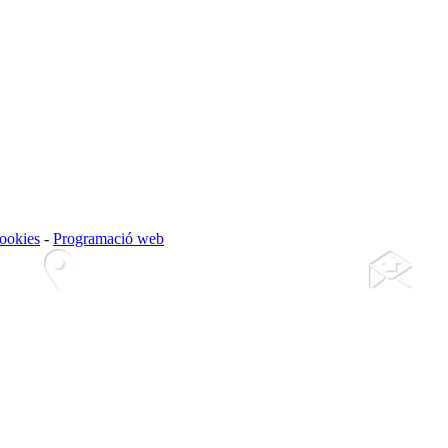
cookies
-
Programació web