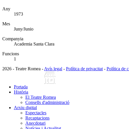
Any
1973
Mes
Juny/Junio
Companyia
Academia Santa Clara
Funcions
1
2026 - Teatre Romea -
Avís legal
-
Política de privacitat
-
Política de 
Portada
Història
El Teatre Romea
Consells d'administració
Arxiu digital
Espectacles
Recaptacions
Anecdotari
Notícies i Actualitat