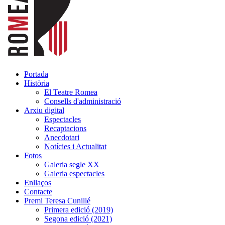
Portada
Història
El Teatre Romea
Consells d'administració
Arxiu digital
Espectacles
Recaptacions
Anecdotari
Notícies i Actualitat
Fotos
Galeria segle XX
Galeria espectacles
Enllaços
Contacte
Premi Teresa Cunillé
Primera edició (2019)
Segona edició (2021)