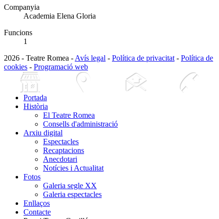
Companyia
Academia Elena Gloria
Funcions
1
2026 - Teatre Romea -
Avís legal
-
Política de privacitat
-
Política de
cookies
-
Programació web
Portada
Història
El Teatre Romea
Consells d'administració
Arxiu digital
Espectacles
Recaptacions
Anecdotari
Notícies i Actualitat
Fotos
Galeria segle XX
Galeria espectacles
Enllaços
Contacte