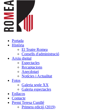
Portada
Història
El Teatre Romea
Consells d'administració
Arxiu digital
Espectacles
Recaptacions
Anecdotari
Notícies i Actualitat
Fotos
Galeria segle XX
Galeria espectacles
Enllaços
Contacte
Premi Teresa Cunillé
Primera edició (2019)