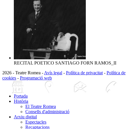
RECITAL POETICO SANTIAGO FORN RAMOS_II
2026 - Teatre Romea -
Avís legal
-
Política de privacitat
-
Política de
cookies
-
Programació web
Portada
Història
El Teatre Romea
Consells d'administració
Arxiu digital
Espectacles
Recaptacions