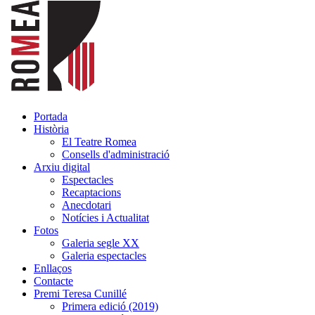
Portada
Història
El Teatre Romea
Consells d'administració
Arxiu digital
Espectacles
Recaptacions
Anecdotari
Notícies i Actualitat
Fotos
Galeria segle XX
Galeria espectacles
Enllaços
Contacte
Premi Teresa Cunillé
Primera edició (2019)