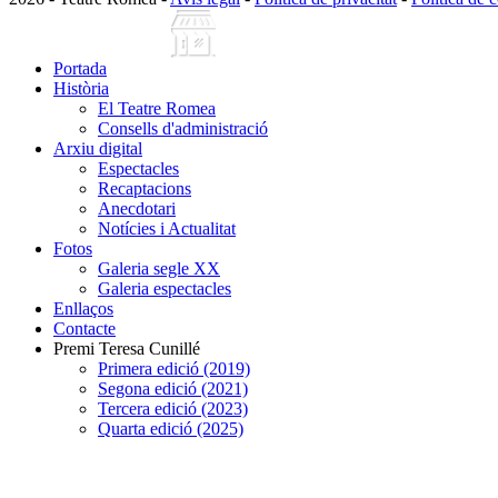
Portada
Història
El Teatre Romea
Consells d'administració
Arxiu digital
Espectacles
Recaptacions
Anecdotari
Notícies i Actualitat
Fotos
Galeria segle XX
Galeria espectacles
Enllaços
Contacte
Premi Teresa Cunillé
Primera edició (2019)
Segona edició (2021)
Tercera edició (2023)
Quarta edició (2025)