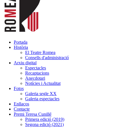
Portada
Història
El Teatre Romea
Consells d'administració
Arxiu digital
Espectacles
Recaptacions
Anecdotari
Notícies i Actualitat
Fotos
Galeria segle XX
Galeria espectacles
Enllaços
Contacte
Premi Teresa Cunillé
Primera edició (2019)
Segona edició (2021)