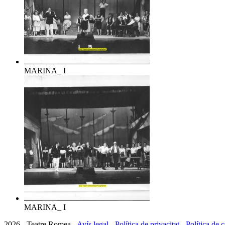
MARINA_ I
MARINA_ I
2026 - Teatre Romea -
Avís legal
-
Política de privacitat
-
Política de 