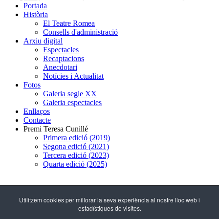
Portada
Història
El Teatre Romea
Consells d'administració
Arxiu digital
Espectacles
Recaptacions
Anecdotari
Notícies i Actualitat
Fotos
Galeria segle XX
Galeria espectacles
Enllaços
Contacte
Premi Teresa Cunillé
Primera edició (2019)
Segona edició (2021)
Tercera edició (2023)
Quarta edició (2025)
93 317 29 79
Utilitzem cookies per millorar la seva experiència al nostre lloc web i
estadístiques de visites.
C/ Hospital, 51