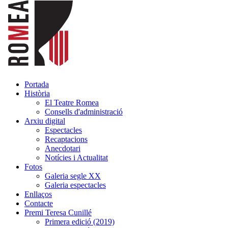
Portada
Història
El Teatre Romea
Consells d'administració
Arxiu digital
Espectacles
Recaptacions
Anecdotari
Notícies i Actualitat
Fotos
Galeria segle XX
Galeria espectacles
Enllaços
Contacte
Premi Teresa Cunillé
Primera edició (2019)