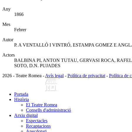
Any
1866
Mes
Febrer
Autor
P. A VENTALLÓ I VINTRÓ, ESTAMPA GOMEZ E ANG
Actors
BALBINA PI, ANTON TUTAU, GERVASI ROCA, RAFEL
SOTO, D.N. PUJADES
2026 - Teatre Romea -
Avís legal
-
Política de privacitat
-
Política de 
Portada
Història
El Teatre Romea
Consells d'administració
Arxiu digital
Espectacles
Recaptacions
Anecdotari