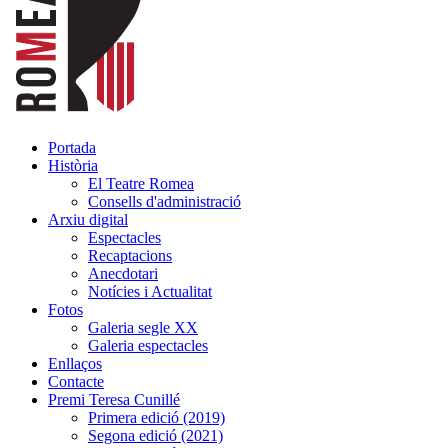
Portada
Història
El Teatre Romea
Consells d'administració
Arxiu digital
Espectacles
Recaptacions
Anecdotari
Notícies i Actualitat
Fotos
Galeria segle XX
Galeria espectacles
Enllaços
Contacte
Premi Teresa Cunillé
Primera edició (2019)
Segona edició (2021)